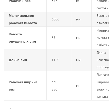
348
кг
рабоче
Рабочий вес
состоян
Высота 
Максимальная
3000
мм
с вилам
рабочая высота
Минима
Высота
85
мм
высота 
опущенных вил
работе 
Длина
1150
мм
навесно
Длина вил
оборуд
Диапаз
330 –
ширины
Рабочая ширина
мм
850
вилочн
вил
захвата