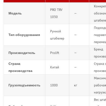
Конкре
PRO TRV
—
обозна
Модель
1030
штабел
Подход
Ручной
—
гидравл
Тип оборудования
штабелер
переме
Бренд
Prolift
—
Производитель
произв
Страна 
Страна
Китай
—
произво
производства
Максим
1000
кг
рабоча
Грузоподъемность
нагрузк
Вес шта