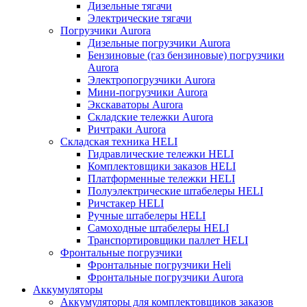
Дизельные тягачи
Электрические тягачи
Погрузчики Aurora
Дизельные погрузчики Aurora
Бензиновые (газ бензиновые) погрузчики
Aurora
Электропогрузчики Aurora
Мини-погрузчики Aurora
Экскаваторы Aurora
Складские тележки Aurora
Ричтраки Aurora
Складская техника HELI
Гидравлические тележки HELI
Комплектовщики заказов HELI
Платформенные тележки HELI
Полуэлектрические штабелеры HELI
Ричстакер HELI
Ручные штабелеры HELI
Самоходные штабелеры HELI
Транспортировщики паллет HELI
Фронтальные погрузчики
Фронтальные погрузчики Heli
Фронтальные погрузчики Aurora
Аккумуляторы
Аккумуляторы для комплектовщиков заказов