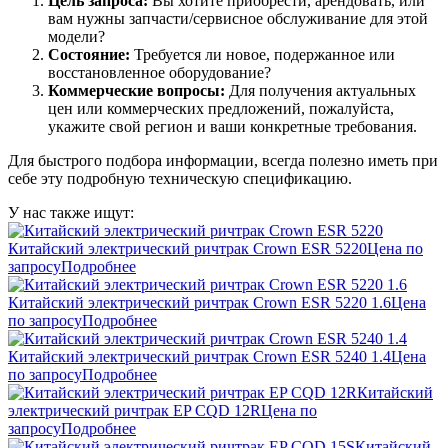
Цель запроса:
Вы хотите приобрести, арендовать, или
вам нужны запчасти/сервисное обслуживание для этой
модели?
Состояние:
Требуется ли новое, подержанное или
восстановленное оборудование?
Коммерческие вопросы:
Для получения актуальных
цен или коммерческих предложений, пожалуйста,
укажите свой регион и ваши конкретные требования.
Для быстрого подбора информации, всегда полезно иметь при
себе эту подробную техническую спецификацию.
У нас также ищут:
Китайский электрический ричтрак Crown ESR 5220
Цена по
запросу
Подробнее
Китайский электрический ричтрак Crown ESR 5220 1.6
Цена
по запросу
Подробнее
Китайский электрический ричтрак Crown ESR 5240 1.4
Цена
по запросу
Подробнее
Китайский
электрический ричтрак EP CQD 12R
Цена по
запросу
Подробнее
Китайский