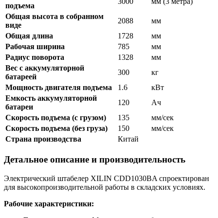
3000
мм (3 метра)
подъема
Общая высота в собранном
2088
мм
виде
Общая длина
1728
мм
Рабочая ширина
785
мм
Радиус поворота
1328
мм
Вес с аккумуляторной
300
кг
батареей
Мощность двигателя подъема
1.6
кВт
Емкость аккумуляторной
120
Ач
батареи
Скорость подъема (с грузом)
135
мм/сек
Скорость подъема (без груза)
150
мм/сек
Страна производства
Китай
Детальное описание и производительность
Электрический штабелер XILIN CDD1030BA спроектирован
для высокопроизводительной работы в складских условиях.
Рабочие характеристики: