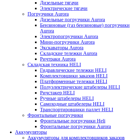
Дизельные тягачи
Электрические тягачи
Погрузчики Aurora
Дизельные погрузчики Aurora
Бензиновые (газ бензиновые) погрузчики
Aurora
Электропогрузчики Aurora
Мини-погрузчики Aurora
Экскаваторы Aurora
Складские тележки Aurora
Ричтраки Aurora
Складская техника HELI
Гидравлические тележки HELI
Комплектовщики заказов HELI
Платформенные тележки HELI
Полуэлектрические штабелеры HELI
Ричстакер HELI
Ручные штабелеры HELI
Самоходные штабелеры HELI
Транспортировщики паллет HELI
Фронтальные погрузчики
Фронтальные погрузчики Heli
Фронтальные погрузчики Aurora
Аккумуляторы
Аккумуляторы для комплектовщиков заказов