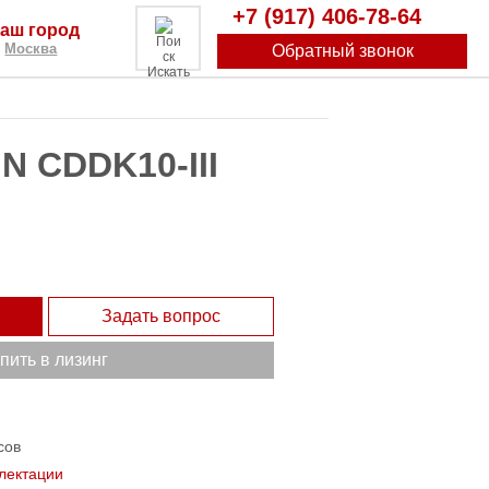
+7 (917) 406-78-64
аш город
Москва
Обратный звонок
Искать
N CDDK10-III
Задать вопрос
пить в лизинг
сов
лектации