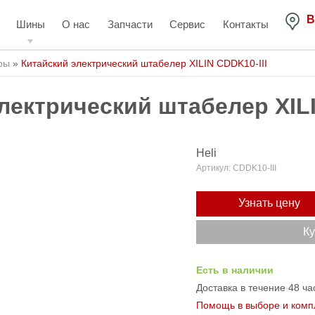
В
Шины
О нас
Запчасти
Сервис
Контакты
ры
»
Китайский электрический штабелер XILIN CDDK10-III
лектрический штабелер XILI
Heli
Артикул:
CDDK10-III
Узнать цену
Ку
Есть в наличии
Доставка в течение 48 ча
Помощь в выборе и комп