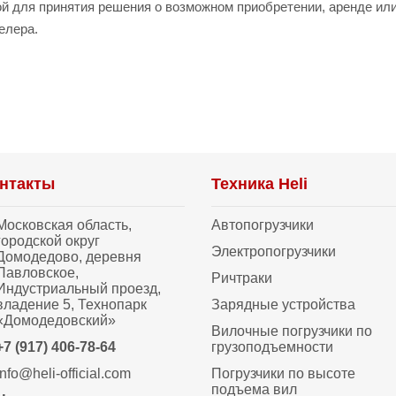
й для принятия решения о возможном приобретении, аренде ил
елера.
нтакты
Техника Heli
Московская область,
Автопогрузчики
городской округ
Электропогрузчики
Домодедово, деревня
Павловское,
Ричтраки
Индустриальный проезд,
владение 5, Технопарк
Зарядные устройства
«Домодедовский»
Вилочные погрузчики по
+7 (917) 406-78-64
грузоподъемности
info@heli-official.com
Погрузчики по высоте
подъема вил