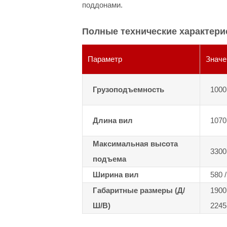
поддонами.
Полные технические характери
Параметр
Значе
Грузоподъемность
1000
Длина вил
1070
Максимальная высота
3300
подъема
Ширина вил
580 
Габаритные размеры (Д/
1900 
Ш/В)
2245