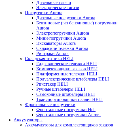
Дизельные тягачи
Электрические тягачи
Погрузчики Aurora
Дизельные погрузчики Aurora
Бензиновые (газ бензиновые) погрузчики
Aurora
Электропогрузчики Aurora
Мини-погрузчики Aurora
Экскаваторы Aurora
Складские тележки Aurora
Ричтраки Aurora
Складская техника HELI
Гидравлические тележки HELI
Комплектовщики заказов HELI
Платформенные тележки HELI
Полуэлектрические штабелеры HELI
Ричстакер HELI
Ручные штабелеры HELI
Самоходные штабелеры HELI
Транспортировщики паллет HELI
Фронтальные погрузчики
Фронтальные погрузчики Heli
Фронтальные погрузчики Aurora
Аккумуляторы
Аккумуляторы для комплектовщиков заказов