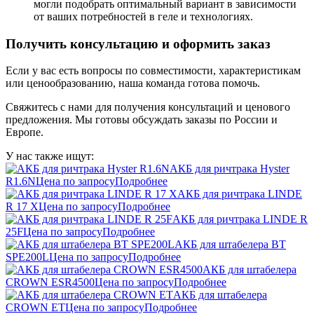
могли подобрать оптимальный вариант в зависимости
от ваших потребностей в геле и технологиях.
Получить консультацию и оформить заказ
Если у вас есть вопросы по совместимости, характеристикам
или ценообразованию, наша команда готова помочь.
Свяжитесь с нами для получения консультаций и ценового
предложения. Мы готовы обсуждать заказы по России и
Европе.
У нас также ищут:
АКБ для ричтрака Hyster
R1.6N
Цена по запросу
Подробнее
АКБ для ричтрака LINDE
R 17 X
Цена по запросу
Подробнее
АКБ для ричтрака LINDE R
25F
Цена по запросу
Подробнее
АКБ для штабелера BT
SPE200L
Цена по запросу
Подробнее
АКБ для штабелера
CROWN ESR4500
Цена по запросу
Подробнее
АКБ для штабелера
CROWN ET
Цена по запросу
Подробнее