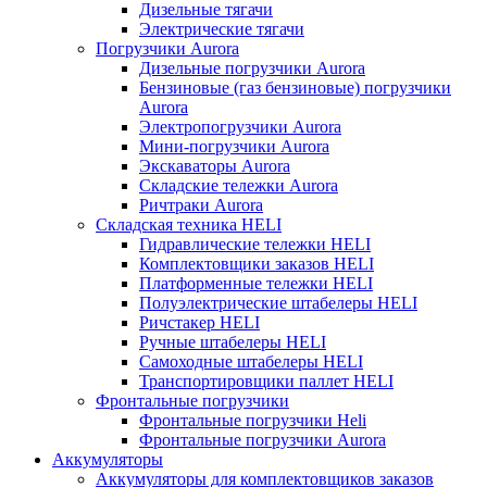
Дизельные тягачи
Электрические тягачи
Погрузчики Aurora
Дизельные погрузчики Aurora
Бензиновые (газ бензиновые) погрузчики
Aurora
Электропогрузчики Aurora
Мини-погрузчики Aurora
Экскаваторы Aurora
Складские тележки Aurora
Ричтраки Aurora
Складская техника HELI
Гидравлические тележки HELI
Комплектовщики заказов HELI
Платформенные тележки HELI
Полуэлектрические штабелеры HELI
Ричстакер HELI
Ручные штабелеры HELI
Самоходные штабелеры HELI
Транспортировщики паллет HELI
Фронтальные погрузчики
Фронтальные погрузчики Heli
Фронтальные погрузчики Aurora
Аккумуляторы
Аккумуляторы для комплектовщиков заказов