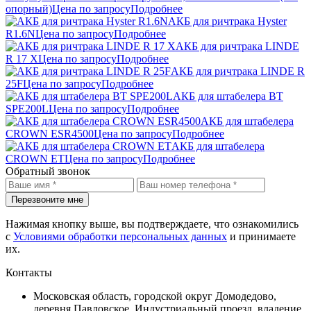
опорный)
Цена по запросу
Подробнее
АКБ для ричтрака Hyster
R1.6N
Цена по запросу
Подробнее
АКБ для ричтрака LINDE
R 17 X
Цена по запросу
Подробнее
АКБ для ричтрака LINDE R
25F
Цена по запросу
Подробнее
АКБ для штабелера BT
SPE200L
Цена по запросу
Подробнее
АКБ для штабелера
CROWN ESR4500
Цена по запросу
Подробнее
АКБ для штабелера
CROWN ET
Цена по запросу
Подробнее
Обратный звонок
Перезвоните мне
Нажимая кнопку выше, вы подтверждаете, что ознакомились
с
Условиями обработки персональных данных
и принимаете
их.
Контакты
Московская область, городской округ Домодедово,
деревня Павловское, Индустриальный проезд, владение