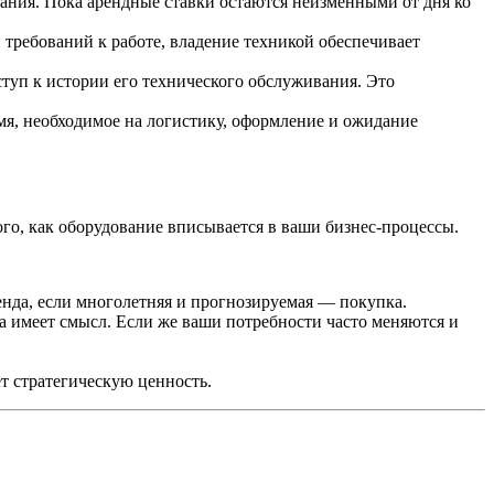
вания. Пока арендные ставки остаются неизменными от дня ко
 требований к работе, владение техникой обеспечивает
туп к истории его технического обслуживания. Это
мя, необходимое на логистику, оформление и ожидание
о, как оборудование вписывается в ваши бизнес-процессы.
ренда, если многолетняя и прогнозируемая — покупка.
а имеет смысл. Если же ваши потребности часто меняются и
т стратегическую ценность.