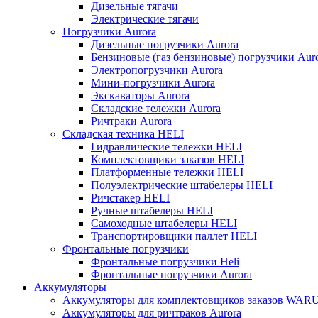
Дизельные тягачи
Электрические тягачи
Погрузчики Aurora
Дизельные погрузчики Aurora
Бензиновые (газ бензиновые) погрузчики Aur
Электропогрузчики Aurora
Мини-погрузчики Aurora
Экскаваторы Aurora
Складские тележки Aurora
Ричтраки Aurora
Складская техника HELI
Гидравлические тележки HELI
Комплектовщики заказов HELI
Платформенные тележки HELI
Полуэлектрические штабелеры HELI
Ричстакер HELI
Ручные штабелеры HELI
Самоходные штабелеры HELI
Транспортировщики паллет HELI
Фронтальные погрузчики
Фронтальные погрузчики Heli
Фронтальные погрузчики Aurora
Аккумуляторы
Аккумуляторы для комплектовщиков заказов WAR
Аккумуляторы для ричтраков Aurora