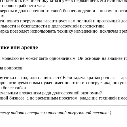
стоимость начинает окупаться уже в первый день его использо
 первого рабочего часа.
верены в долгосрочности своей бизнес-модели и в неизменности
ах.
и нового погрузчика гарантирует вам полный и прозрачный дос
льности и безопасности в долгосрочной перспективе.
рка позволяет использовать технику немедленно, исключая вре
пке или аренде
оделью не может быть однозначным. Он основан на анализе тог
яд вопросов:
зчика на год, или на пять лет? Если задача краткосрочная — а
рогнозируемо и вам нужен именно этот тип погрузчика, покупк
 более гибка.
ачальным вложениям ради долгосрочной экономии?
вой бизнеса, а не временным проектом, владение техникой имее
ему работы специализированной погрузочной техники.)