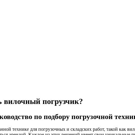
ь вилочный погрузчик?
оводство по подбору погрузочной техни
нной технике для погрузочных и складских работ, такой как ви
аться арендой. Каждое из этих решений имеет свои уникальные