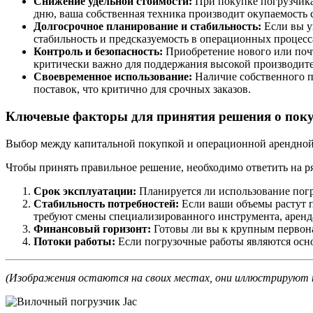
Снижение удельной стоимости:
При покупке погрузчика 
дню, ваша собственная техника производит окупаемость с
Долгосрочное планирование и стабильность:
Если вы у
стабильность и предсказуемость в операционных процесс
Контроль и безопасность:
Приобретение нового или почт
критически важно для поддержания высокой производите
Своевременное использование:
Наличие собственного па
поставок, что критично для срочных заказов.
Ключевые факторы для принятия решения о поку
Выбор между капитальной покупкой и операционной арендной м
Чтобы принять правильное решение, необходимо ответить на р
Срок эксплуатации:
Планируется ли использование погру
Стабильность потребностей:
Если ваши объемы растут п
требуют смены специализированного инструмента, аренда
Финансовый горизонт:
Готовы ли вы к крупным первон
Потоки работы:
Если погрузочные работы являются осно
(Изображения остаются на своих местах, они иллюстрируют т