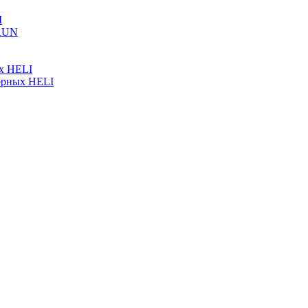
I
ARUN
ых HELI
орных HELI