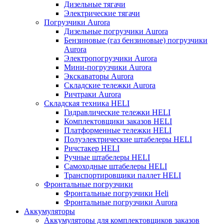
Дизельные тягачи
Электрические тягачи
Погрузчики Aurora
Дизельные погрузчики Aurora
Бензиновые (газ бензиновые) погрузчики
Aurora
Электропогрузчики Aurora
Мини-погрузчики Aurora
Экскаваторы Aurora
Складские тележки Aurora
Ричтраки Aurora
Складская техника HELI
Гидравлические тележки HELI
Комплектовщики заказов HELI
Платформенные тележки HELI
Полуэлектрические штабелеры HELI
Ричстакер HELI
Ручные штабелеры HELI
Самоходные штабелеры HELI
Транспортировщики паллет HELI
Фронтальные погрузчики
Фронтальные погрузчики Heli
Фронтальные погрузчики Aurora
Аккумуляторы
Аккумуляторы для комплектовщиков заказов