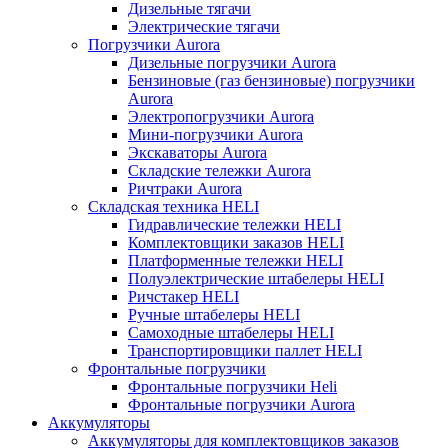
Дизельные тягачи
Электрические тягачи
Погрузчики Aurora
Дизельные погрузчики Aurora
Бензиновые (газ бензиновые) погрузчики
Aurora
Электропогрузчики Aurora
Мини-погрузчики Aurora
Экскаваторы Aurora
Складские тележки Aurora
Ричтраки Aurora
Складская техника HELI
Гидравлические тележки HELI
Комплектовщики заказов HELI
Платформенные тележки HELI
Полуэлектрические штабелеры HELI
Ричстакер HELI
Ручные штабелеры HELI
Самоходные штабелеры HELI
Транспортировщики паллет HELI
Фронтальные погрузчики
Фронтальные погрузчики Heli
Фронтальные погрузчики Aurora
Аккумуляторы
Аккумуляторы для комплектовщиков заказов