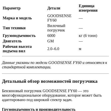
Единица
Параметр
Детали
измерения
GOODSENSE
Марка и модель
—
FY60
Вилочный
Тип техники
—
погрузчик
Грузоподъемность
6000
кг (6 тонн)
Двигатель
GM
—
Рабочая высота
2.0–6.0
м
подъема вил
Данные указаны по модели GOODSENSE FY60 и относятся к
стандартной комплектации.
Детальный обзор возможностей погрузчика
Бензиновый погрузчик GOODSENSE FY60 — это
многофункциональное оборудование, которое может быть
адаптировано под широкий спектр задач.
Грузоподъемность и производительность