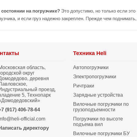
 состоянии на погрузчике?
Это допустимо, но только если это
зчика, и если груз надежно закреплен. Прежде чем поднимать,
нтакты
Техника Heli
Московская область,
Автопогрузчики
городской округ
Электропогрузчики
Домодедово, деревня
Павловское,
Ричтраки
Индустриальный проезд,
владение 5, Технопарк
Зарядные устройства
«Домодедовский»
Вилочные погрузчики по
+7 (917) 406-78-64
грузоподъемности
info@heli-official.com
Погрузчики по высоте
подъема вил
Написать директору
Вилочные погрузчики БУ