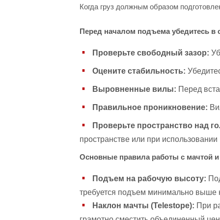
Когда груз должным образом подготовле
Перед началом подъема убедитесь в
Проверьте свободный зазор:
Уб
Оцените стабильность:
Убедитес
Выровненные вилы:
Перед встав
Правильное проникновение:
Вил
Проверьте пространство над го
пространстве или при использовании 
Основные правила работы с мачтой и 
Подъем на рабочую высоту:
Под
требуется подъем минимально выше 
Наклон мачты (Telestope):
При ра
грамотно сместить объединенный цент