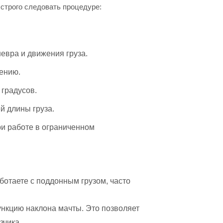
строго следовать процедуре:
невра и движения груза.
щению.
 градусов.
й длины груза.
ри работе в ограниченном
отаете с поддонным грузом, часто
ункцию наклона мачты. Это позволяет
зчика.