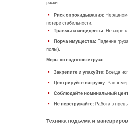
риски:
Риск опрокидывания:
Неравноме
потере стабильности.
Травмы и инциденты:
Незакрепл
Порча имущества:
Падение груза
полы).
Меры по подготовке груза:
Закрепите и упакуйте:
Всегда исп
Центрируйте нагрузку:
Равномерн
Соблюдайте номинальный центр
Не перегружайте:
Работа в превы
Техника подъема и маневриро