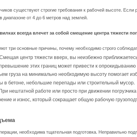
иков существуют строгие требования к рабочей высоте. Если р
в диапазоне от 4 до 6 метров над землей.
вилках всегда влечет за собой смещение центра тяжести погр
т три основные причины, почему необходимо строго соблюдат
Смещая центр тяжести вверх, вы неизбежно приближаетесь
 превышение этих границ может привести к опрокидывани
ем груза на минимально необходимую высоту помогает изб
ы в бетоне, небольшие перепады или строительный мусор.
При нештатной работе или просто при движении погрузчика 
рение и износ, который сокращает общую рабочую грузопод
дъема
операции, необходима тщательная подготовка. Неправильно по