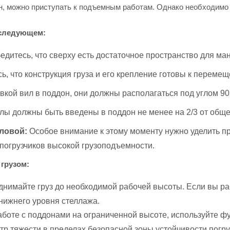
н, можно приступать к подъемным работам. Однако необходимо 
 следующем:
едитесь, что сверху есть достаточное пространство для ма
ь, что конструкция груза и его крепление готовы к переме
кой вил в поддон, они должны располагаться под углом 90
ы должны быть введены в поддон не менее на 2/3 от обще
ловой:
Особое внимание к этому моменту нужно уделить п
погрузчиков высокой грузоподъемности.
грузом:
нимайте груз до необходимой рабочей высоты. Если вы раб
нижнего уровня стеллажа.
боте с поддонами на ограниченной высоте, используйте ф
р тяжести в пределах безопасной зоны устойчивости погру