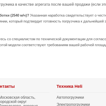
рузчика в качестве агрегата после вашей продажи (если эт
отки (2540 м/ч)?
Указанная наработка свидетельствует о чест
янии, который подтвердит готовность погрузчика к дальнейшей
есь со специалистом по технической документации для согласо
и этой модели соответствуют требованиям вашей рабочей площа
нтакты
Техника Heli
Московская область,
Автопогрузчики
городской округ
Электропогрузчики
Домодедово, деревня