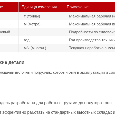
ие
Единица измерения
Примечание
т (тонны)
Максимальная рабочая н
м (метра)
Максимальная рабочая в
новый
—
Подробности по силовой 
год
Год производства техник
м/ч (многоч.)
Текущая наработка в мом
кие детали
мощный вилочный погрузчик, который был в эксплуатации и со
:
дель разработана для работы с грузами до полутора тонн.
 эффективно работать на стандартных высотных складах и