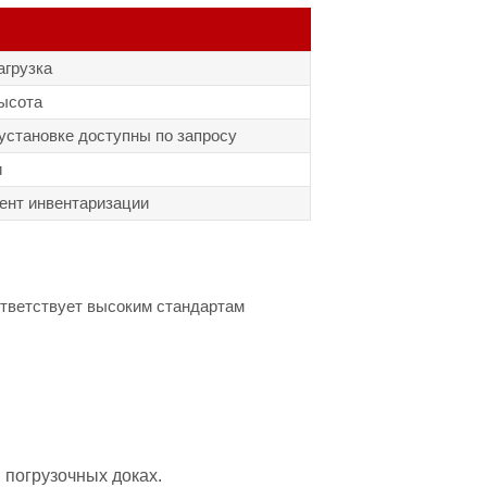
агрузка
ысота
установке доступны по запросу
и
ент инвентаризации
ответствует высоким стандартам
 погрузочных доках.