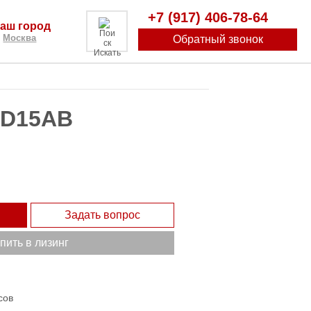
+7 (917) 406-78-64
аш город
Москва
Обратный звонок
Искать
CD15AB
Задать вопрос
пить в лизинг
сов