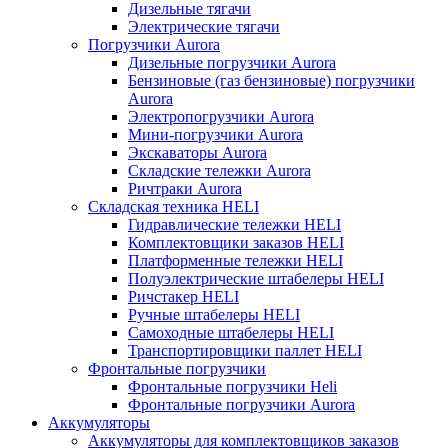
Дизельные тягачи
Электрические тягачи
Погрузчики Aurora
Дизельные погрузчики Aurora
Бензиновые (газ бензиновые) погрузчики
Aurora
Электропогрузчики Aurora
Мини-погрузчики Aurora
Экскаваторы Aurora
Складские тележки Aurora
Ричтраки Aurora
Складская техника HELI
Гидравлические тележки HELI
Комплектовщики заказов HELI
Платформенные тележки HELI
Полуэлектрические штабелеры HELI
Ричстакер HELI
Ручные штабелеры HELI
Самоходные штабелеры HELI
Транспортировщики паллет HELI
Фронтальные погрузчики
Фронтальные погрузчики Heli
Фронтальные погрузчики Aurora
Аккумуляторы
Аккумуляторы для комплектовщиков заказов