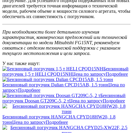
погрузчике. Для успешного подбора подержанных или новых
двигателей требуется точная информация о технической
модели, рабочем объеме и мощности силового агрегата, чтобы
обеспечить их совместимость с погрузчиком.
При необходимости более детального изучения
характеристик, коммерческих предложений или технической
документации по модели Mitsubishi FG15NT, рекомендуем
связаться с отделом технической поддержки с указанием
текущего местоположения и цели запроса.
У нас также ищут:
Бензиновый
погрузчик 1,5 т HELI CPQD15NH
Цена по запросу
Подробнее
Бензиновый погрузчик Dalian CPCD15AB, 1.5 тонн
Цена по
запросу
Подробнее
Бензиновый
погрузчик Doosan GT209C-5, 2 т
Цена по запросу
Подробнее
Бензиновый погрузчик HANGCHA CPYD18HW20, 1.8
тонн
Цена по запросу
Подробнее