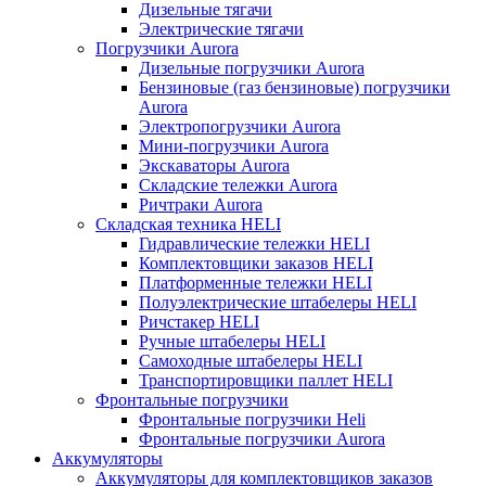
Дизельные тягачи
Электрические тягачи
Погрузчики Aurora
Дизельные погрузчики Aurora
Бензиновые (газ бензиновые) погрузчики
Aurora
Электропогрузчики Aurora
Мини-погрузчики Aurora
Экскаваторы Aurora
Складские тележки Aurora
Ричтраки Aurora
Складская техника HELI
Гидравлические тележки HELI
Комплектовщики заказов HELI
Платформенные тележки HELI
Полуэлектрические штабелеры HELI
Ричстакер HELI
Ручные штабелеры HELI
Самоходные штабелеры HELI
Транспортировщики паллет HELI
Фронтальные погрузчики
Фронтальные погрузчики Heli
Фронтальные погрузчики Aurora
Аккумуляторы
Аккумуляторы для комплектовщиков заказов