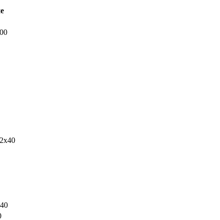
е
00
2х40
240
0