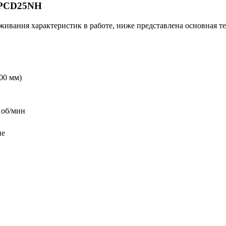
 CPCD25NH
живания характеристик в работе, ниже представлена основная т
00 мм)
 об/мин
ие