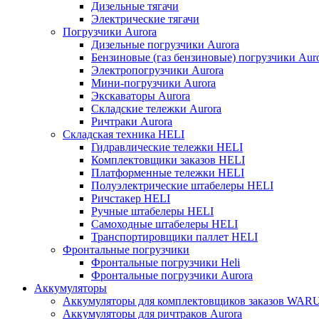
Дизельные тягачи
Электрические тягачи
Погрузчики Aurora
Дизельные погрузчики Aurora
Бензиновые (газ бензиновые) погрузчики Aur
Электропогрузчики Aurora
Мини-погрузчики Aurora
Экскаваторы Aurora
Складские тележки Aurora
Ричтраки Aurora
Складская техника HELI
Гидравлические тележки HELI
Комплектовщики заказов HELI
Платформенные тележки HELI
Полуэлектрические штабелеры HELI
Ричстакер HELI
Ручные штабелеры HELI
Самоходные штабелеры HELI
Транспортировщики паллет HELI
Фронтальные погрузчики
Фронтальные погрузчики Heli
Фронтальные погрузчики Aurora
Аккумуляторы
Аккумуляторы для комплектовщиков заказов WAR
Аккумуляторы для ричтраков Aurora