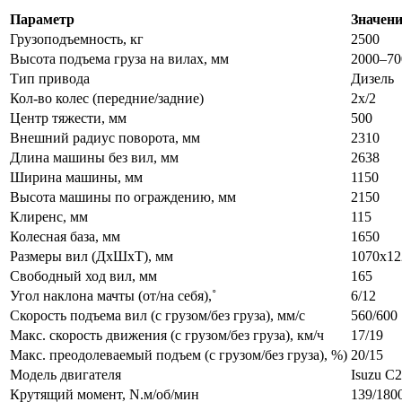
Параметр
Значени
Грузоподъемность, кг
2500
Высота подъема груза на вилах, мм
2000–70
Тип привода
Дизель
Кол-во колес (передние/задние)
2х/2
Центр тяжести, мм
500
Внешний радиус поворота, мм
2310
Длина машины без вил, мм
2638
Ширина машины, мм
1150
Высота машины по ограждению, мм
2150
Клиренс, мм
115
Колесная база, мм
1650
Размеры вил (ДхШхТ), мм
1070х12
Свободный ход вил, мм
165
Угол наклона мачты (от/на себя),˚
6/12
Скорость подъема вил (с грузом/без груза), мм/с
560/600
Макс. скорость движения (с грузом/без груза), км/ч
17/19
Макс. преодолеваемый подъем (с грузом/без груза), %)
20/15
Модель двигателя
Isuzu C
Крутящий момент, N.м/об/мин
139/180