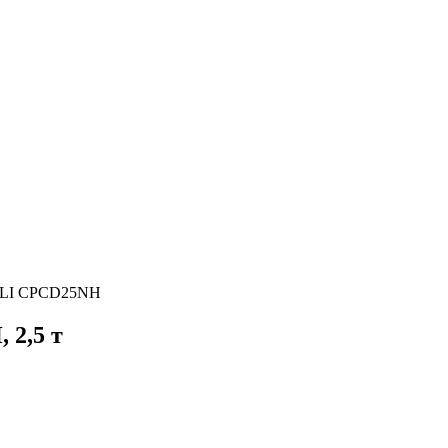
HELI CPCD25NH
 2,5 т