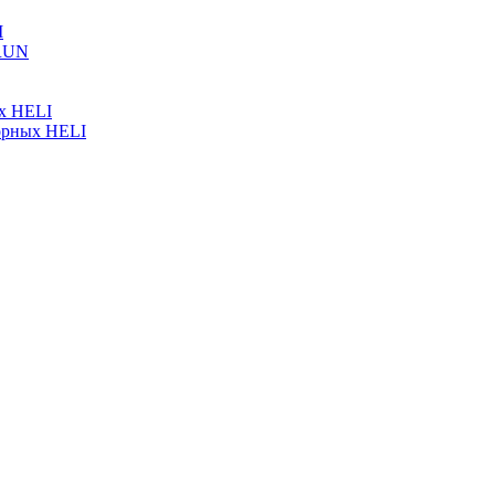
I
ARUN
ых HELI
орных HELI