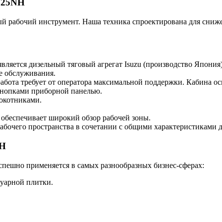
D25NH
й рабочий инструмент. Наша техника спроектирована для сниж
вляется дизельный тяговый агрегат Isuzu (производство Япония
е обслуживания.
абота требует от оператора максимальной поддержки. Кабина о
нопками приборной панелью.
окотниками.
обеспечивает широкий обзор рабочей зоны.
абочего пространства в сочетании с общими характеристиками д
NH
успешно применяется в самых разнообразных бизнес-сферах:
туарной плитки.