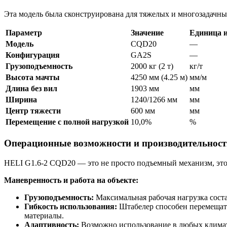
Эта модель была сконструирована для тяжелых и многозадачн
Параметр
Значение
Единица 
Модель
CQD20
—
Конфигурация
GA2S
—
Грузоподъемность
2000 кг (2 т)
кг/т
Высота мачты
4250 мм (4.25 м)
мм/м
Длина без вил
1903 мм
мм
Ширина
1240/1266 мм
мм
Центр тяжести
600 мм
мм
Перемещение с полной нагрузкой
10,0%
%
Операционные возможности и производительност
HELI G1.6-2 CQD20 — это не просто подъемный механизм, эт
Маневренность и работа на объекте:
Грузоподъемность:
Максимальная рабочая нагрузка соста
Гибкость использования:
Штабелер способен перемещать 
материалы.
Адаптивность:
Возможно использование в любых климат