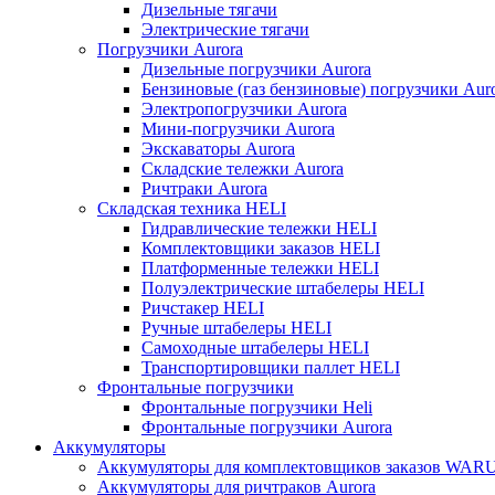
Дизельные тягачи
Электрические тягачи
Погрузчики Aurora
Дизельные погрузчики Aurora
Бензиновые (газ бензиновые) погрузчики Aur
Электропогрузчики Aurora
Мини-погрузчики Aurora
Экскаваторы Aurora
Складские тележки Aurora
Ричтраки Aurora
Складская техника HELI
Гидравлические тележки HELI
Комплектовщики заказов HELI
Платформенные тележки HELI
Полуэлектрические штабелеры HELI
Ричстакер HELI
Ручные штабелеры HELI
Самоходные штабелеры HELI
Транспортировщики паллет HELI
Фронтальные погрузчики
Фронтальные погрузчики Heli
Фронтальные погрузчики Aurora
Аккумуляторы
Аккумуляторы для комплектовщиков заказов WAR
Аккумуляторы для ричтраков Aurora