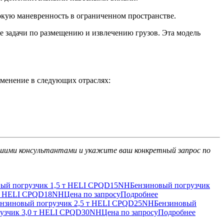
окую маневренность в ограниченном пространстве.
е задачи по размещению и извлечению грузов. Эта модель
менение в следующих отраслях:
ашими консультантами и укажите ваш конкретный запрос по
Бензиновый погрузчик
 т HELI CPQD18NH
Цена по запросу
Подробнее
Бензиновый
рузчик 3,0 т HELI CPQD30NH
Цена по запросу
Подробнее