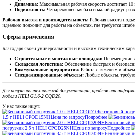
Динамика:
Максимальная рабочая скорость достигает 10 
Подвижность:
Четырехколесная база и малой радиус раз
Рабочая высота и производительность:
Рабочая высота подъе
идеально подходит для работы на объектах, где требуется шта
Сферы применения
Благодаря своей универсальности и высоким техническим хар
Строительные и монтажные площадки:
Перемещение и
Складская логистика:
Обеспечение быстрых и безопасн
Коммунальные предприятия:
Работа с тяжелым и объе
Специализированные объекты:
Любые объекты, требую
Для получения технической документации, прайсов или инфор
модели HELI G1.6-2 CQD20.
У нас также ищут:
Бензиновый погр
1,5 т HELI CPQD15NH
Цена по запросу
Подробнее
Бензиновый п
погрузчик 2,5 т HELI CPQD25NH
Цена по запросу
Подробнее
Бензиновый п