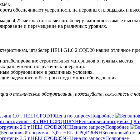
км/ч.
ворота обеспечивают уверенность на неровных площадках и выс
ма до 4,25 метров позволяет штабелеру выполнять самые высоки
белирование и перемещение на различных уровнях.
актеристикам, штабелер HELI G1.6-2 CQD20 нашел отличное при
 штабелирование строительных материалов в нужных местах.
ых разгрузочно-погрузочных операций.
мным оборудованием в различных условиях.
щие надежного и быстрого подъемного оборудования.
мации о техническом обслуживании, пожалуйста, свяжитесь с н
узчик 1,0 т HELI CPQD10
Цена по запросу
Подробнее
Бензиновый погрузчик 1,8
огрузчик 2,0 т HELI CPQD20NH
Цена по запросу
Подробнее
Бензиновый пог
огрузчик 3,5 т HELI CPQD35NH
Цена по запросу
Подробнее