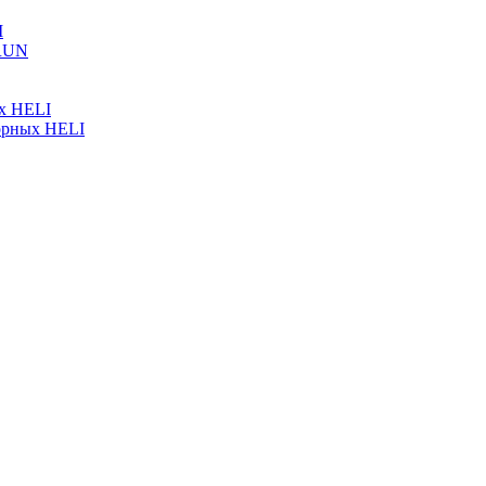
I
ARUN
ых HELI
орных HELI