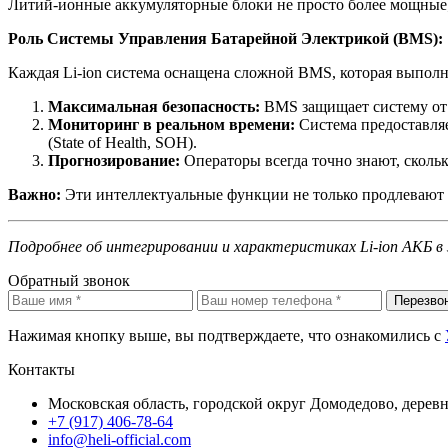
Литий-ионные аккумуляторные блоки не просто более мощные;
Роль Системы Управления Батарейной Электрикой (BMS):
Каждая Li-ion система оснащена сложной BMS, которая выпол
Максимальная безопасность:
BMS защищает систему от 
Мониторинг в реальном времени:
Система предоставляе
(State of Health, SOH).
Прогнозирование:
Операторы всегда точно знают, сколь
Важно:
Эти интеллектуальные функции не только продлевают с
Подробнее об интегрировании и характеристиках Li-ion АКБ в
Обратный звонок
Перезво
Нажимая кнопку выше, вы подтверждаете, что ознакомились с
Контакты
Московская область, городской округ Домодедово, дерев
+7 (917) 406-78-64
info@heli-official.com