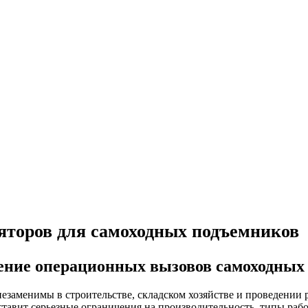
торов для самоходных подъемников
шение операционных вызовов самоходных
езаменимы в строительстве, складском хозяйстве и проведении
ставит серьезные ограничения на производительность, типы раб