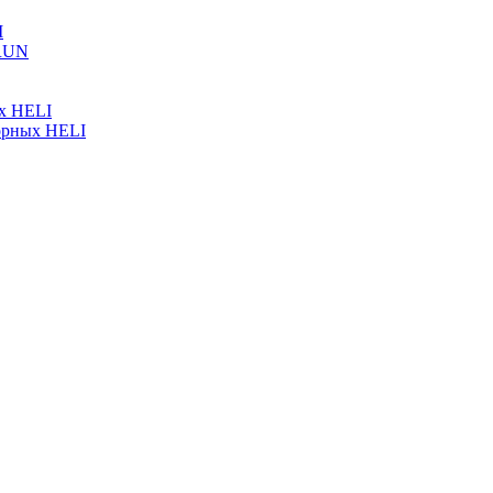
I
ARUN
ых HELI
орных HELI