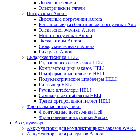
Дизельные тягачи
Электрические тягачи
Погрузчики Aurora
Дизельные погрузчики Aurora
Бензиновые (газ бензиновые) погрузчики Aur
Электропогрузчики Aurora
Мини-погрузчики Aurora
Экскаваторы Aurora
Складские тележки Aurora
Ричтраки Aurora
Складская техника HELI
Гидравлические тележки HELI
Комплектовщики заказов HELI
Платформенные тележки HELI
Полуэлектрические штабелеры HELI
Ричстакер HELI
Ручные штабелеры HELI
Самоходные штабелеры HELI
Транспортировщики паллет HELI
Фронтальные погрузчики
Фронтальные погрузчики Heli
Фронтальные погрузчики Aurora
Аккумуляторы
Аккумуляторы для комплектовщиков заказов WAR
Аккумуляторы для ричтраков Aurora