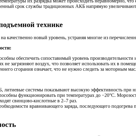
емпературы их разрядка может происходить неравномерно, что 
ченный срок службы традиционных АКБ напрямую увеличивают
подъемной технике
ы на качественно новый уровень, устраняя многие из перечисле
ости:
пособны обеспечить сопоставимый уровень производительности и
 не загрязняют воздух, что позволяет использовать их в помещ
ннего сгорания означает, что не нужно следить за моторным мас
, литиевые системы показывают высокую эффективность при ни
способны функционировать при температурах до −20°С. Морозос
ходят свинцово-кислотные в 2–7 раз.
обходимости вравнивающего заряда, последующего подогрева по
ность