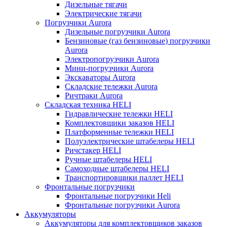
Дизельные тягачи
Электрические тягачи
Погрузчики Aurora
Дизельные погрузчики Aurora
Бензиновые (газ бензиновые) погрузчики
Aurora
Электропогрузчики Aurora
Мини-погрузчики Aurora
Экскаваторы Aurora
Складские тележки Aurora
Ричтраки Aurora
Складская техника HELI
Гидравлические тележки HELI
Комплектовщики заказов HELI
Платформенные тележки HELI
Полуэлектрические штабелеры HELI
Ричстакер HELI
Ручные штабелеры HELI
Самоходные штабелеры HELI
Транспортировщики паллет HELI
Фронтальные погрузчики
Фронтальные погрузчики Heli
Фронтальные погрузчики Aurora
Аккумуляторы
Аккумуляторы для комплектовщиков заказов