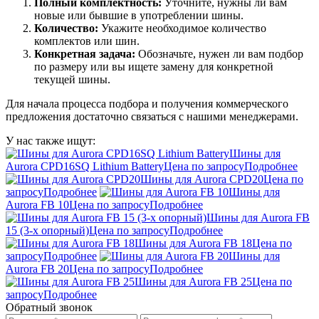
Полный комплектность:
Уточните, нужны ли вам
новые или бывшие в употреблении шины.
Количество:
Укажите необходимое количество
комплектов или шин.
Конкретная задача:
Обозначьте, нужен ли вам подбор
по размеру или вы ищете замену для конкретной
текущей шины.
Для начала процесса подбора и получения коммерческого
предложения достаточно связаться с нашими менеджерами.
У нас также ищут:
Шины для
Aurora CPD16SQ Lithium Battery
Цена по запросу
Подробнее
Шины для Aurora CPD20
Цена по
запросу
Подробнее
Шины для
Aurora FB 10
Цена по запросу
Подробнее
Шины для Aurora FB
15 (3-х опорный)
Цена по запросу
Подробнее
Шины для Aurora FB 18
Цена по
запросу
Подробнее
Шины для
Aurora FB 20
Цена по запросу
Подробнее
Шины для Aurora FB 25
Цена по
запросу
Подробнее
Обратный звонок