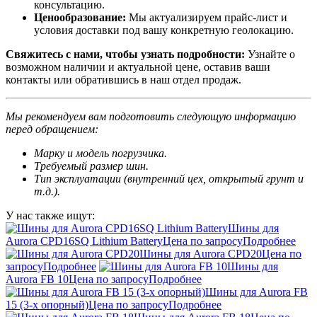
консультацию.
Ценообразование:
Мы актуализируем прайс-лист и
условия доставки под вашу конкретную геолокацию.
Свяжитесь с нами, чтобы узнать подробности:
Узнайте о
возможном наличии и актуальной цене, оставив ваши
контакты или обратившись в наш отдел продаж.
Мы рекомендуем вам подготовить следующую информацию
перед обращением:
Марку и модель погрузчика.
Требуемый размер шин.
Тип эксплуатации (внутренний цех, открытый грунт и
т.д.).
У нас также ищут:
Шины для
Aurora CPD16SQ Lithium Battery
Цена по запросу
Подробнее
Шины для Aurora CPD20
Цена по
запросу
Подробнее
Шины для
Aurora FB 10
Цена по запросу
Подробнее
Шины для Aurora FB
15 (3-х опорный)
Цена по запросу
Подробнее