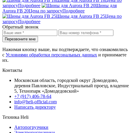
Шины для Aurora FB 18
Цена по
запросу
Подробнее
Шины для
Aurora FB 20
Цена по запросу
Подробнее
Шины для Aurora FB 25
Цена по
запросу
Подробнее
Обратный звонок
Перезвоните мне
Нажимая кнопку выше, вы подтверждаете, что ознакомились
с
Условиями обработки персональных данных
и принимаете
их.
Контакты
Московская область, городской округ Домодедово,
деревня Павловское, Индустриальный проезд, владение
5, Технопарк «Домодедовский»
+7 (917) 406-78-64
info@heli-official.com
Написать директору
Техника Heli
Автопогрузчики
Электропогрузчики