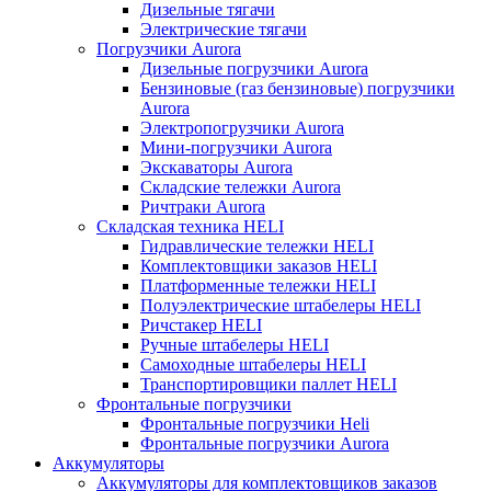
Дизельные тягачи
Электрические тягачи
Погрузчики Aurora
Дизельные погрузчики Aurora
Бензиновые (газ бензиновые) погрузчики
Aurora
Электропогрузчики Aurora
Мини-погрузчики Aurora
Экскаваторы Aurora
Складские тележки Aurora
Ричтраки Aurora
Складская техника HELI
Гидравлические тележки HELI
Комплектовщики заказов HELI
Платформенные тележки HELI
Полуэлектрические штабелеры HELI
Ричстакер HELI
Ручные штабелеры HELI
Самоходные штабелеры HELI
Транспортировщики паллет HELI
Фронтальные погрузчики
Фронтальные погрузчики Heli
Фронтальные погрузчики Aurora
Аккумуляторы
Аккумуляторы для комплектовщиков заказов