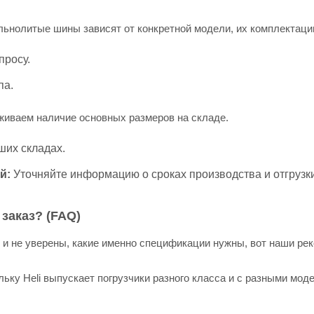
ьнолитые шины зависят от конкретной модели, их комплектаци
просу.
па.
иваем наличие основных размеров на складе.
ших складах.
й:
Уточняйте информацию о сроках производства и отгрузки
заказ? (FAQ)
i и не уверены, какие именно спецификации нужны, вот наши ре
ьку Heli выпускает погрузчики разного класса и с разными мод