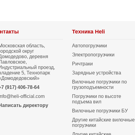
нтакты
Техника Heli
Московская область,
Автопогрузчики
городской округ
Электропогрузчики
Домодедово, деревня
Павловское,
Ричтраки
Индустриальный проезд,
владение 5, Технопарк
Зарядные устройства
«Домодедовский»
Вилочные погрузчики по
+7 (917) 406-78-64
грузоподъемности
info@heli-official.com
Погрузчики по высоте
подъема вил
Написать директору
Вилочные погрузчики БУ
Другие китайские вилочные
погрузчики
Другие китайские