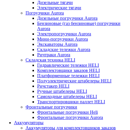
Дизельные тягачи
Электрические тягачи
Погрузчики Aurora
Дизельные погрузчики Aurora
Бензиновые (газ бензиновые) погрузчики
Aurora
Электропогрузчики Aurora
Мини-погрузчики Aurora
Экскаваторы Aurora
Складские тележки Aurora
Ричтраки Aurora
Складская техника HELI
Гидравлические тележки HELI
Комплектовщики заказов HELI
Платформенные тележки HELI
Полуэлектрические штабелеры HELI
Ричстакер HELI
Ручные штабелеры HELI
Самоходные штабелеры HELI
Транспортировщики паллет HELI
Фронтальные погрузчики
Фронтальные погрузчики Heli
Фронтальные погрузчики Aurora
Аккумуляторы
Аккумуляторы для комплектовщиков заказов