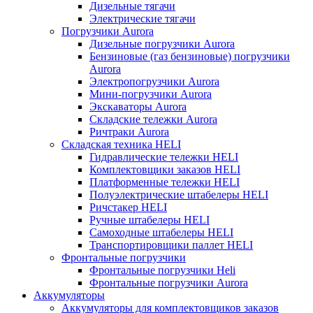
Дизельные тягачи
Электрические тягачи
Погрузчики Aurora
Дизельные погрузчики Aurora
Бензиновые (газ бензиновые) погрузчики
Aurora
Электропогрузчики Aurora
Мини-погрузчики Aurora
Экскаваторы Aurora
Складские тележки Aurora
Ричтраки Aurora
Складская техника HELI
Гидравлические тележки HELI
Комплектовщики заказов HELI
Платформенные тележки HELI
Полуэлектрические штабелеры HELI
Ричстакер HELI
Ручные штабелеры HELI
Самоходные штабелеры HELI
Транспортировщики паллет HELI
Фронтальные погрузчики
Фронтальные погрузчики Heli
Фронтальные погрузчики Aurora
Аккумуляторы
Аккумуляторы для комплектовщиков заказов