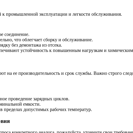
й к промышленной эксплуатации и легкости обслуживания.
е соединение.
льно, что облегчает сборку и обслуживание.
ядку без демонтажа из отсека.
печивают устойчивость к повышенным нагрузкам и химическим
т на ее производительность и срок службы. Важно строго след
ное проведение зарядных циклов.
минальной емкости.
 в пределах допустимых рабочих температур.
овия
роса конкретного аналога, пожалуйста, уточните свои требован