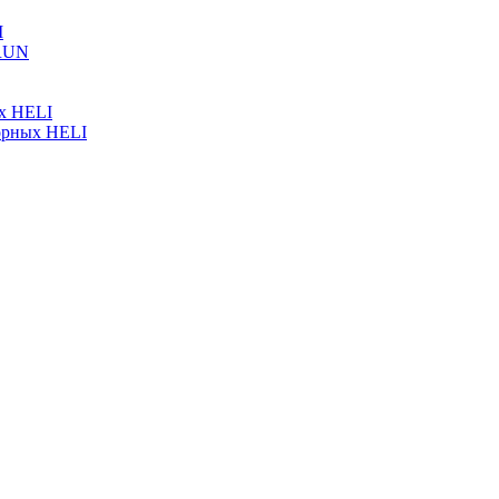
I
ARUN
ых HELI
орных HELI