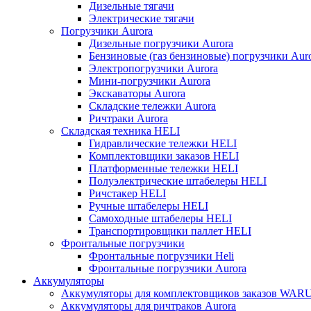
Дизельные тягачи
Электрические тягачи
Погрузчики Aurora
Дизельные погрузчики Aurora
Бензиновые (газ бензиновые) погрузчики Aur
Электропогрузчики Aurora
Мини-погрузчики Aurora
Экскаваторы Aurora
Складские тележки Aurora
Ричтраки Aurora
Складская техника HELI
Гидравлические тележки HELI
Комплектовщики заказов HELI
Платформенные тележки HELI
Полуэлектрические штабелеры HELI
Ричстакер HELI
Ручные штабелеры HELI
Самоходные штабелеры HELI
Транспортировщики паллет HELI
Фронтальные погрузчики
Фронтальные погрузчики Heli
Фронтальные погрузчики Aurora
Аккумуляторы
Аккумуляторы для комплектовщиков заказов WAR
Аккумуляторы для ричтраков Aurora