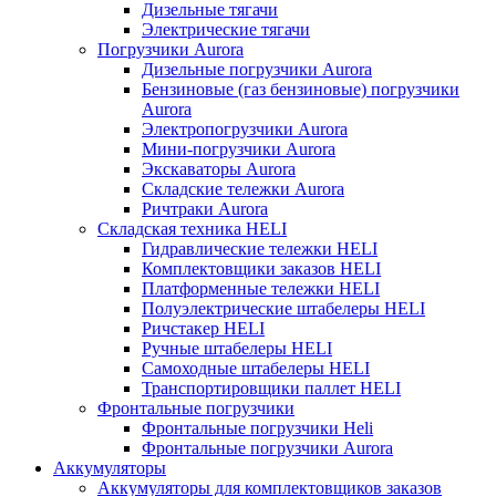
Дизельные тягачи
Электрические тягачи
Погрузчики Aurora
Дизельные погрузчики Aurora
Бензиновые (газ бензиновые) погрузчики
Aurora
Электропогрузчики Aurora
Мини-погрузчики Aurora
Экскаваторы Aurora
Складские тележки Aurora
Ричтраки Aurora
Складская техника HELI
Гидравлические тележки HELI
Комплектовщики заказов HELI
Платформенные тележки HELI
Полуэлектрические штабелеры HELI
Ричстакер HELI
Ручные штабелеры HELI
Самоходные штабелеры HELI
Транспортировщики паллет HELI
Фронтальные погрузчики
Фронтальные погрузчики Heli
Фронтальные погрузчики Aurora
Аккумуляторы
Аккумуляторы для комплектовщиков заказов