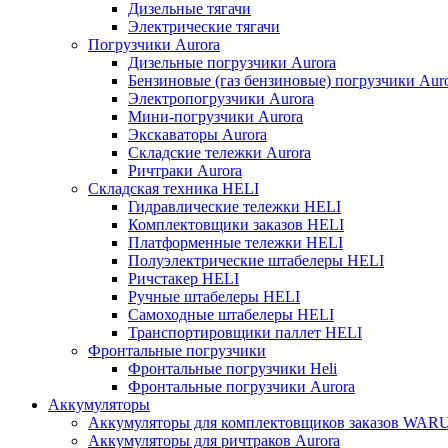
Дизельные тягачи
Электрические тягачи
Погрузчики Aurora
Дизельные погрузчики Aurora
Бензиновые (газ бензиновые) погрузчики Aur
Электропогрузчики Aurora
Мини-погрузчики Aurora
Экскаваторы Aurora
Складские тележки Aurora
Ричтраки Aurora
Складская техника HELI
Гидравлические тележки HELI
Комплектовщики заказов HELI
Платформенные тележки HELI
Полуэлектрические штабелеры HELI
Ричстакер HELI
Ручные штабелеры HELI
Самоходные штабелеры HELI
Транспортировщики паллет HELI
Фронтальные погрузчики
Фронтальные погрузчики Heli
Фронтальные погрузчики Aurora
Аккумуляторы
Аккумуляторы для комплектовщиков заказов WAR
Аккумуляторы для ричтраков Aurora