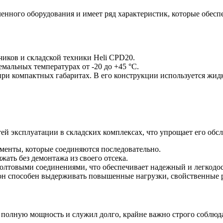
ного оборудования и имеет ряд характеристик, которые обеспе
иков и складской техники Heli CPD20.
альных температурах от -20 до +45 °C.
ри компактных габаритах. В его конструкции используется жид
тей эксплуатации в складских комплексах, что упрощает его о
менты, которые соединяются последовательно.
ать без демонтажа из своего отсека.
лтовыми соединениями, что обеспечивает надежный и легкодос
н способен выдерживать повышенные нагрузки, свойственные ра
полную мощность и служил долго, крайне важно строго соблюда