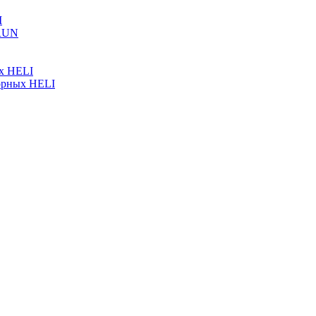
I
ARUN
ых HELI
орных HELI