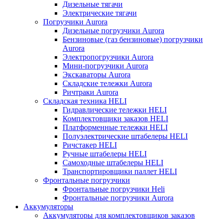
Дизельные тягачи
Электрические тягачи
Погрузчики Aurora
Дизельные погрузчики Aurora
Бензиновые (газ бензиновые) погрузчики
Aurora
Электропогрузчики Aurora
Мини-погрузчики Aurora
Экскаваторы Aurora
Складские тележки Aurora
Ричтраки Aurora
Складская техника HELI
Гидравлические тележки HELI
Комплектовщики заказов HELI
Платформенные тележки HELI
Полуэлектрические штабелеры HELI
Ричстакер HELI
Ручные штабелеры HELI
Самоходные штабелеры HELI
Транспортировщики паллет HELI
Фронтальные погрузчики
Фронтальные погрузчики Heli
Фронтальные погрузчики Aurora
Аккумуляторы
Аккумуляторы для комплектовщиков заказов