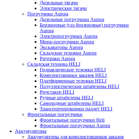
Дизельные тягачи
Электрические тягачи
Погрузчики Aurora
Дизельные погрузчики Aurora
Бензиновые (газ бензиновые) погрузчики
Aurora
Электропогрузчики Aurora
Мини-погрузчики Aurora
Экскаваторы Aurora
Складские тележки Aurora
Ричтраки Aurora
Складская техника HELI
Гидравлические тележки HELI
Комплектовщики заказов HELI
Платформенные тележки HELI
Полуэлектрические штабелеры HELI
Ричстакер HELI
Ручные штабелеры HELI
Самоходные штабелеры HELI
Транспортировщики паллет HELI
Фронтальные погрузчики
Фронтальные погрузчики Heli
Фронтальные погрузчики Aurora
Аккумуляторы
Аккумуляторы для комплектовщиков заказов