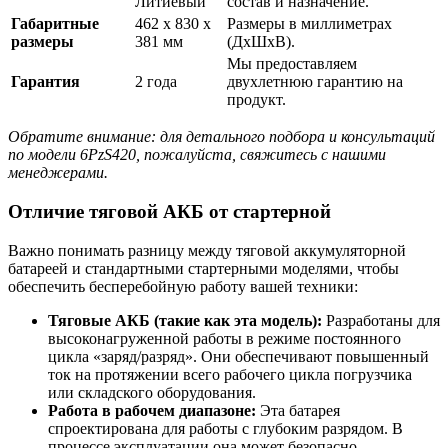
Литиевый
состав и назначение.
Габаритные
462 х 830 х
Размеры в миллиметрах
размеры
381 мм
(ДхШхВ).
Мы предоставляем
Гарантия
2 года
двухлетнюю гарантию на
продукт.
Обратите внимание: для детального подбора и консультаций
по модели 6PzS420, пожалуйста, свяжитесь с нашими
менеджерами.
Отличие тяговой АКБ от стартерной
Важно понимать разницу между тяговой аккумуляторной
батареей и стандартными стартерными моделями, чтобы
обеспечить бесперебойную работу вашей техники:
Тяговые АКБ (такие как эта модель):
Разработаны для
высоконагруженной работы в режиме постоянного
цикла «заряд/разряд». Они обеспечивают повышенный
ток на протяжении всего рабочего цикла погрузчика
или складского оборудования.
Работа в рабочем диапазоне:
Эта батарея
спроектирована для работы с глубоким разрядом. В
процессе эксплуатации она может безопасно