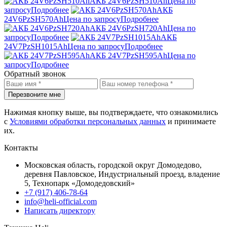
АКБ 24V6PzSH510Ah
Цена по
запросу
Подробнее
АКБ
24V6PzSH570Ah
Цена по запросу
Подробнее
АКБ 24V6PzSH720Ah
Цена по
запросу
Подробнее
АКБ
24V7PzSH1015Ah
Цена по запросу
Подробнее
АКБ 24V7PzSH595Ah
Цена по
запросу
Подробнее
Обратный звонок
Перезвоните мне
Нажимая кнопку выше, вы подтверждаете, что ознакомились
с
Условиями обработки персональных данных
и принимаете
их.
Контакты
Московская область, городской округ Домодедово,
деревня Павловское, Индустриальный проезд, владение
5, Технопарк «Домодедовский»
+7 (917) 406-78-64
info@heli-official.com
Написать директору