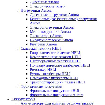
Дизельные тягачи
Электрические тягачи
Погрузчики Aurora
Дизельные погрузчики Aurora
Бензиновые (газ бензиновые) погрузчики
Aurora
Электропогрузчики Aurora
Мини-погрузчики Aurora
Экскаваторы Aurora
Складские тележки Aurora
Ричтраки Aurora
Складская техника HELI
Гидравлические тележки HELI
Комплектовщики заказов HELI
Платформенные тележки HELI
Полуэлектрические штабелеры HELI
Ричстакер HELI
Ручные штабелеры HELI
Самоходные штабелеры HELI
Транспортировщики паллет HELI
Фронтальные погрузчики
Фронтальные погрузчики Heli
Фронтальные погрузчики Aurora
Аккумуляторы
Аккумуляторы для комплектовщиков заказов