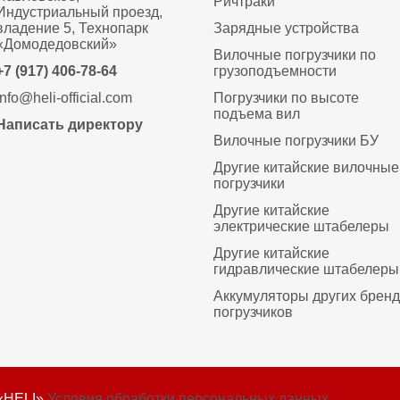
Ричтраки
Индустриальный проезд,
владение 5, Технопарк
Зарядные устройства
«Домодедовский»
Вилочные погрузчики по
+7 (917) 406-78-64
грузоподъемности
info@heli-official.com
Погрузчики по высоте
подъема вил
Написать директору
Вилочные погрузчики БУ
Другие китайские вилочные
погрузчики
Другие китайские
электрические штабелеры
Другие китайские
гидравлические штабелеры
Аккумуляторы других брен
погрузчиков
«HELI»
Условия обработки персональных данных