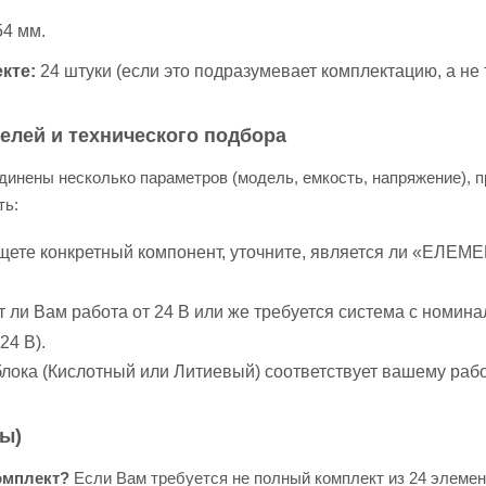
54 мм.
кте:
24 штуки (если это подразумевает комплектацию, а не т
елей и технического подбора
инены несколько параметров (модель, емкость, напряжение), п
ть:
щете конкретный компонент, уточните, является ли «ЕЛЕМ
 ли Вам работа от 24 В или же требуется система с номинал
24 В).
 блока (Кислотный или Литиевый) соответствует вашему ра
ы)
комплект?
Если Вам требуется не полный комплект из 24 элемент