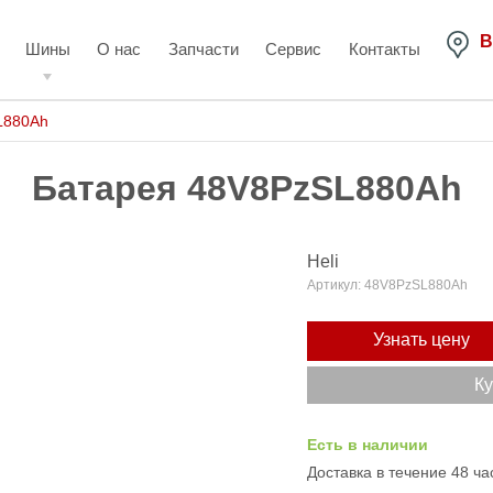
В
Шины
О нас
Запчасти
Сервис
Контакты
L880Ah
Батарея 48V8PzSL880Ah
Heli
Артикул:
48V8PzSL880Ah
Узнать цену
Ку
Есть в наличии
Доставка в течение 48 ча