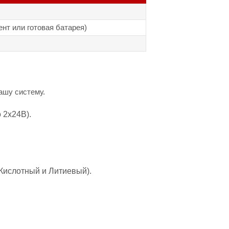
нт или готовая батарея)
ашу систему.
 2х24В).
Кислотный и Литиевый).