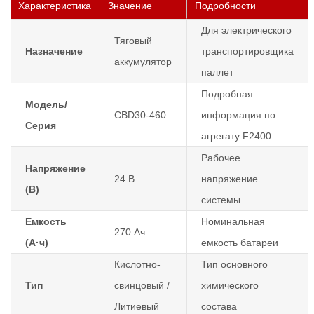
Характеристика
Значение
Подробности
Для электрического
Тяговый
Назначение
транспортировщика
аккумулятор
паллет
Подробная
Модель/
CBD30-460
информация по
Серия
агрегату F2400
Рабочее
Напряжение
24 В
напряжение
(В)
системы
Емкость
Номинальная
270 Ач
(А·ч)
емкость батареи
Кислотно-
Тип основного
Тип
свинцовый /
химического
Литиевый
состава