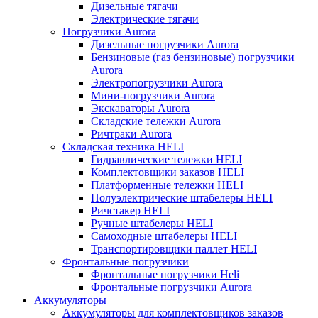
Дизельные тягачи
Электрические тягачи
Погрузчики Aurora
Дизельные погрузчики Aurora
Бензиновые (газ бензиновые) погрузчики
Aurora
Электропогрузчики Aurora
Мини-погрузчики Aurora
Экскаваторы Aurora
Складские тележки Aurora
Ричтраки Aurora
Складская техника HELI
Гидравлические тележки HELI
Комплектовщики заказов HELI
Платформенные тележки HELI
Полуэлектрические штабелеры HELI
Ричстакер HELI
Ручные штабелеры HELI
Самоходные штабелеры HELI
Транспортировщики паллет HELI
Фронтальные погрузчики
Фронтальные погрузчики Heli
Фронтальные погрузчики Aurora
Аккумуляторы
Аккумуляторы для комплектовщиков заказов