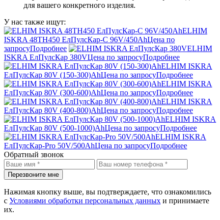
для вашего конкретного изделия.
У нас также ищут:
ELHIM
ISKRA 48TН450 ЕлПулсКар-C 96V/450Ah
Цена по
запросу
Подробнее
ELHIM
ISKRA ЕлПулсКар 380V
Цена по запросу
Подробнее
ELHIM ISKRA
ЕлПулсКар 80V (150-300)Ah
Цена по запросу
Подробнее
ELHIM ISKRA
ЕлПулсКар 80V (300-600)Ah
Цена по запросу
Подробнее
ELHIM ISKRA
ЕлПулсКар 80V (400-800)Ah
Цена по запросу
Подробнее
ELHIM ISKRA
ЕлПулсКар 80V (500-1000)Ah
Цена по запросу
Подробнее
ELHIM ISKRA
ЕлПулсКар-Pro 50V/500Ah
Цена по запросу
Подробнее
Обратный звонок
Перезвоните мне
Нажимая кнопку выше, вы подтверждаете, что ознакомились
с
Условиями обработки персональных данных
и принимаете
их.