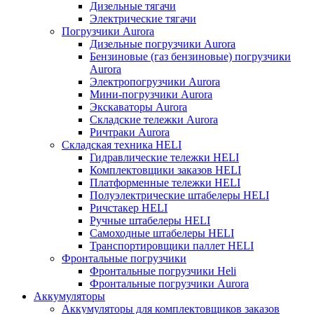
Дизельные тягачи
Электрические тягачи
Погрузчики Aurora
Дизельные погрузчики Aurora
Бензиновые (газ бензиновые) погрузчики
Aurora
Электропогрузчики Aurora
Мини-погрузчики Aurora
Экскаваторы Aurora
Складские тележки Aurora
Ричтраки Aurora
Складская техника HELI
Гидравлические тележки HELI
Комплектовщики заказов HELI
Платформенные тележки HELI
Полуэлектрические штабелеры HELI
Ричстакер HELI
Ручные штабелеры HELI
Самоходные штабелеры HELI
Транспортировщики паллет HELI
Фронтальные погрузчики
Фронтальные погрузчики Heli
Фронтальные погрузчики Aurora
Аккумуляторы
Аккумуляторы для комплектовщиков заказов