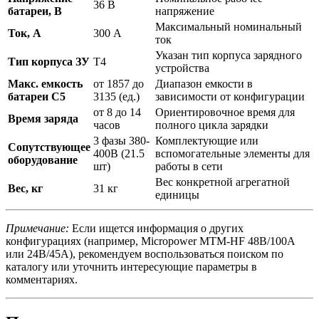
36 В
батареи, В
напряжение
Максимальный номинальный
Ток, А
300 А
ток
Указан тип корпуса зарядного
Тип корпуса ЗУ
T4
устройства
Макс. емкость
от 1857 до
Диапазон емкости в
батареи С5
3135 (ед.)
зависимости от конфигурации
от 8 до 14
Ориентировочное время для
Время заряда
часов
полного цикла зарядки
3 фазы 380-
Комплектующие или
Сопутствующее
400В (21.5
вспомогательные элементы для
оборудование
шт)
работы в сети
Вес конкретной агрегатной
Вес, кг
31 кг
единицы
Примечание:
Если ищется информация о других
конфигурациях (например, Micropower MTM-HF 48В/100А
или 24В/45А), рекомендуем воспользоваться поиском по
каталогу или уточнить интересующие параметры в
комментариях.