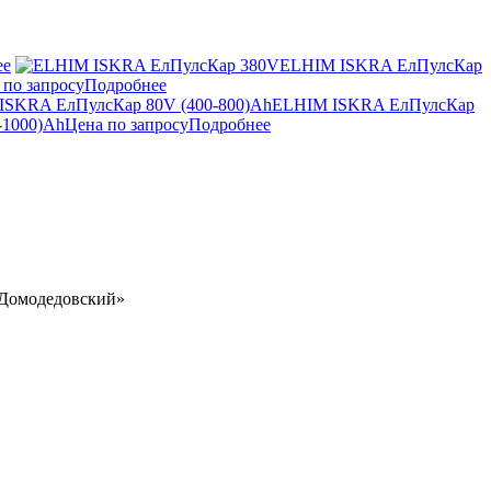
ее
ELHIM ISKRA ЕлПулсКар
 по запросу
Подробнее
ELHIM ISKRA ЕлПулсКар
-1000)Ah
Цена по запросу
Подробнее
 «Домодедовский»