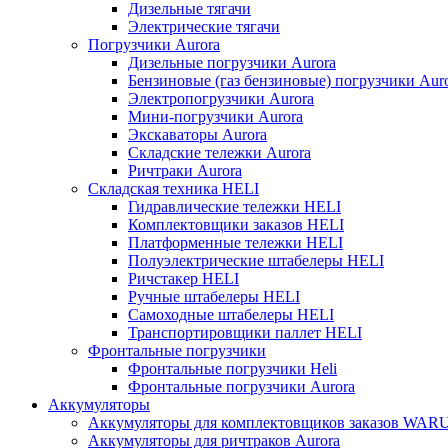
Дизельные тягачи
Электрические тягачи
Погрузчики Aurora
Дизельные погрузчики Aurora
Бензиновые (газ бензиновые) погрузчики Aur
Электропогрузчики Aurora
Мини-погрузчики Aurora
Экскаваторы Aurora
Складские тележки Aurora
Ричтраки Aurora
Складская техника HELI
Гидравлические тележки HELI
Комплектовщики заказов HELI
Платформенные тележки HELI
Полуэлектрические штабелеры HELI
Ричстакер HELI
Ручные штабелеры HELI
Самоходные штабелеры HELI
Транспортировщики паллет HELI
Фронтальные погрузчики
Фронтальные погрузчики Heli
Фронтальные погрузчики Aurora
Аккумуляторы
Аккумуляторы для комплектовщиков заказов WAR
Аккумуляторы для ричтраков Aurora