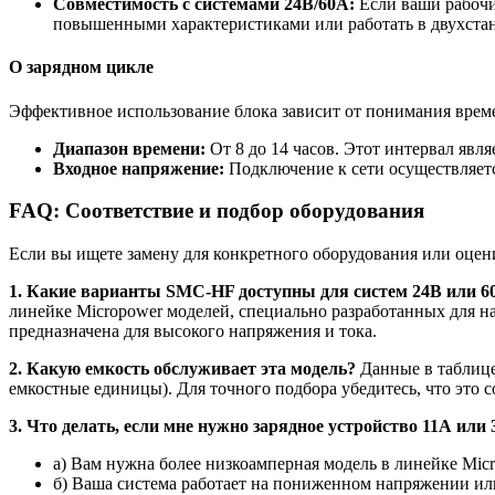
Совместимость с системами 24В/60А:
Если ваши рабочи
повышенными характеристиками или работать в двухста
О зарядном цикле
Эффективное использование блока зависит от понимания време
Диапазон времени:
От 8 до 14 часов. Этот интервал явл
Входное напряжение:
Подключение к сети осуществляется
FAQ: Соответствие и подбор оборудования
Если вы ищете замену для конкретного оборудования или оцен
1. Какие варианты SMC-HF доступны для систем 24В или 6
линейке Micropower моделей, специально разработанных для н
предназначена для высокого напряжения и тока.
2. Какую емкость обслуживает эта модель?
Данные в таблице
емкостные единицы). Для точного подбора убедитесь, что это 
3. Что делать, если мне нужно зарядное устройство 11А или 
а) Вам нужна более низкоамперная модель в линейке Mi
б) Ваша система работает на пониженном напряжении или