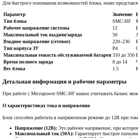
Для быстрого понимания возможностей блока, ниже представл
Параметр
Значение
Тип блока
SMC-HF
Рабочее напряжение системы
12
Максимальный ток выдачи/заряда
50
Входное напряжение (сетевое)
220–230
Тип корпуса ЗУ
P4
Максимальная емкость обслуживаемой батареи
310 до 350
Время полного заряда
8 до 14
Вес блока
1.5
Детальная информация и рабочие параметры
При работе с Micropower SMC-HF важно учитывать баланс меж
О характеристиках тока и напряжения
Блок способен работать в напряженном режиме до 12В при токе
Напряжение (12В):
Это рабочее напряжение, при котором
Максимальный ток (50А):
Гарантирует быстрое пополне