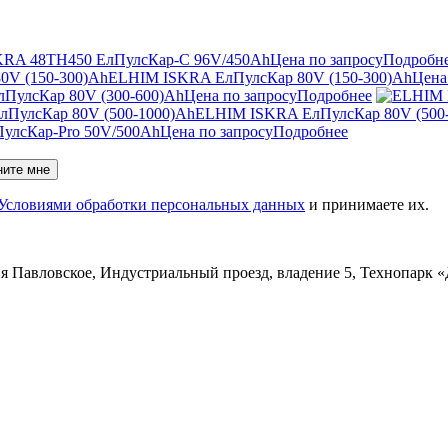
RA 48TН450 ЕлПулсКар-C 96V/450Ah
Цена по запросу
Подробн
ELHIM ISKRA ЕлПулсКар 80V (150-300)Ah
Цена
ПулсКар 80V (300-600)Ah
Цена по запросу
Подробнее
ELHIM ISKRA ЕлПулсКар 80V (500
улсКар-Pro 50V/500Ah
Цена по запросу
Подробнее
ните мне
Условиями обработки персональных данных
и принимаете их.
ня Павловское, Индустриальный проезд, владение 5, Технопарк