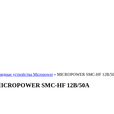
рядные устройства Micropower
»
MICROPOWER SMC-HF 12В/5
ов MICROPOWER SMC-HF 12В/50А