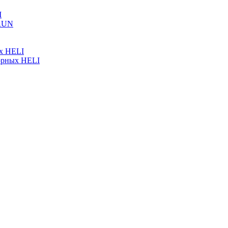
I
ARUN
ых HELI
орных HELI