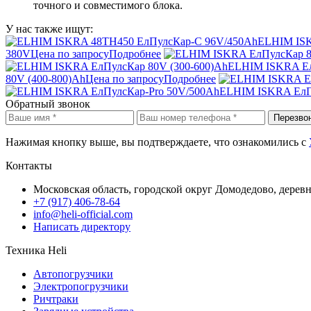
точного и совместимого блока.
У нас также ищут:
ELHIM ISK
380V
Цена по запросу
Подробнее
ELHIM ISKRA Ел
80V (400-800)Ah
Цена по запросу
Подробнее
ELHIM ISKRA ЕлП
Обратный звонок
Перезво
Нажимая кнопку выше, вы подтверждаете, что ознакомились с
Контакты
Московская область, городской округ Домодедово, дерев
+7 (917) 406-78-64
info@heli-official.com
Написать директору
Техника Heli
Автопогрузчики
Электропогрузчики
Ричтраки