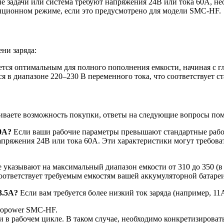
е задачи или система требуют напряжения 24В или тока 60А, не
нционном режиме, если это предусмотрено для модели SMC-HF.
ни заряда:
яется оптимальным для полного пополнения емкости, начиная с гл
 в диапазоне 220–230 В переменного тока, что соответствует с
иваете возможность покупки, ответы на следующие вопросы пом
0А?
Если ваши рабочие параметры превышают стандартные рабоч
апряжения 24В или тока 60А. Эти характеристики могут требова
 указывают на максимальный диапазон емкости от 310 до 350 (в 
соответствует требуемым емкостям вашей аккумуляторной батареи
3.5А?
Если вам требуется более низкий ток заряда (например, 11А
cropower SMC-HF.
 в рабочем цикле. В таком случае, необходимо конкретизироват