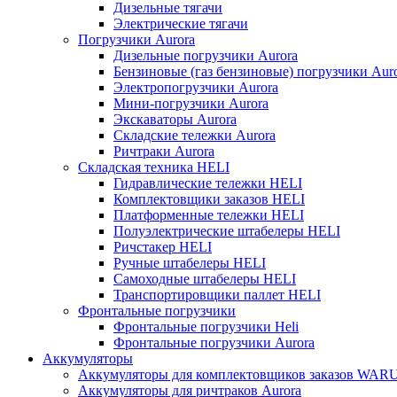
Дизельные тягачи
Электрические тягачи
Погрузчики Aurora
Дизельные погрузчики Aurora
Бензиновые (газ бензиновые) погрузчики Aur
Электропогрузчики Aurora
Мини-погрузчики Aurora
Экскаваторы Aurora
Складские тележки Aurora
Ричтраки Aurora
Складская техника HELI
Гидравлические тележки HELI
Комплектовщики заказов HELI
Платформенные тележки HELI
Полуэлектрические штабелеры HELI
Ричстакер HELI
Ручные штабелеры HELI
Самоходные штабелеры HELI
Транспортировщики паллет HELI
Фронтальные погрузчики
Фронтальные погрузчики Heli
Фронтальные погрузчики Aurora
Аккумуляторы
Аккумуляторы для комплектовщиков заказов WAR
Аккумуляторы для ричтраков Aurora