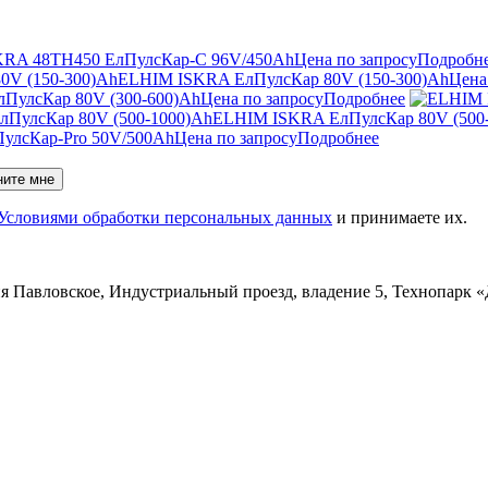
RA 48TН450 ЕлПулсКар-C 96V/450Ah
Цена по запросу
Подробн
ELHIM ISKRA ЕлПулсКар 80V (150-300)Ah
Цена
ПулсКар 80V (300-600)Ah
Цена по запросу
Подробнее
ELHIM ISKRA ЕлПулсКар 80V (500
улсКар-Pro 50V/500Ah
Цена по запросу
Подробнее
ните мне
Условиями обработки персональных данных
и принимаете их.
ня Павловское, Индустриальный проезд, владение 5, Технопарк