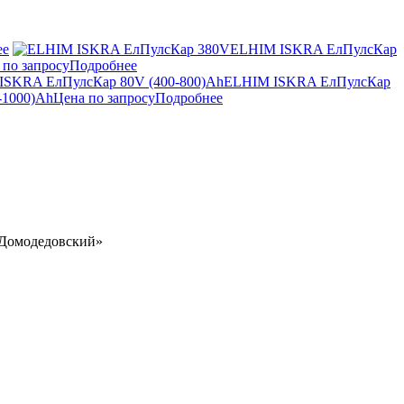
ее
ELHIM ISKRA ЕлПулсКар
 по запросу
Подробнее
ELHIM ISKRA ЕлПулсКар
-1000)Ah
Цена по запросу
Подробнее
 «Домодедовский»