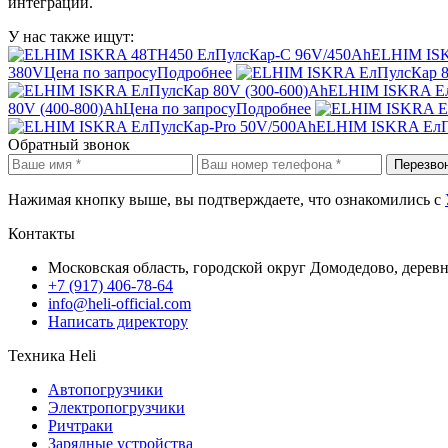
интеграции.
У нас также ищут:
ELHIM ISK
380V
Цена по запросу
Подробнее
ELHIM ISKRA Ел
80V (400-800)Ah
Цена по запросу
Подробнее
ELHIM ISKRA ЕлП
Обратный звонок
Перезво
Нажимая кнопку выше, вы подтверждаете, что ознакомились с
Контакты
Московская область, городской округ Домодедово, дерев
+7 (917) 406-78-64
info@heli-official.com
Написать директору
Техника Heli
Автопогрузчики
Электропогрузчики
Ричтраки
Зарядные устройства