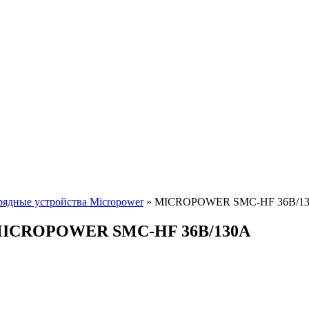
рядные устройства Micropower
»
MICROPOWER SMC-HF 36В/1
ов MICROPOWER SMC-HF 36В/130А