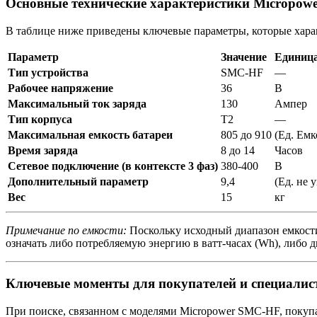
Основные технические характеристики Micropo
В таблице ниже приведены ключевые параметры, которые харак
Параметр
Значение
Единица
Тип устройства
SMC-HF
—
Рабочее напряжение
36
В
Максимальный ток заряда
130
Ампер
Тип корпуса
T2
—
Максимальная емкость батареи
805 до 910
(Ед. Емк
Время заряда
8 до 14
Часов
Сетевое подключение (в контексте 3 фаз)
380-400
В
Дополнительный параметр
9,4
(Ед. не 
Вес
15
кг
Примечание по емкости:
Поскольку исходный диапазон емкости 
означать либо потребляемую энергию в ватт-часах (Wh), либо
Ключевые моменты для покупателей и специалис
При поиске, связанном с моделями Micropower SMC-HF, покупа