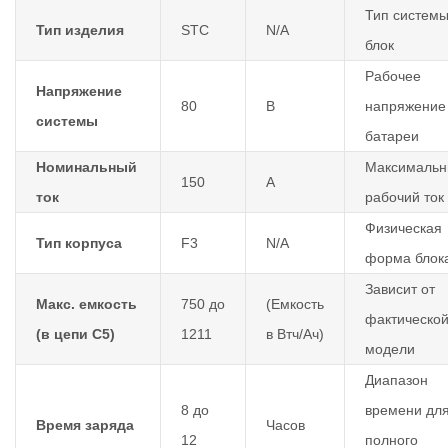
Тип системы
Тип изделия
STC
N/A
блок
Рабочее
Напряжение
80
В
напряжение
системы
батареи
Номинальный
Максималь
150
А
ток
рабочий ток
Физическая
Тип корпуса
F3
N/A
форма блок
Зависит от
Макс. емкость
750 до
(Емкость
фактическо
(в цепи C5)
1211
в Втч/Ач)
модели
Диапазон
8 до
времени дл
Время заряда
Часов
12
полного