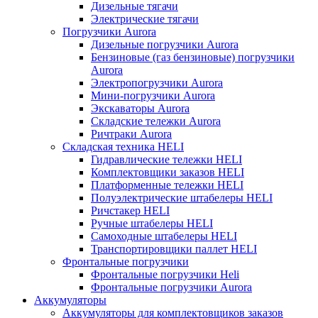
Дизельные тягачи
Электрические тягачи
Погрузчики Aurora
Дизельные погрузчики Aurora
Бензиновые (газ бензиновые) погрузчики
Aurora
Электропогрузчики Aurora
Мини-погрузчики Aurora
Экскаваторы Aurora
Складские тележки Aurora
Ричтраки Aurora
Складская техника HELI
Гидравлические тележки HELI
Комплектовщики заказов HELI
Платформенные тележки HELI
Полуэлектрические штабелеры HELI
Ричстакер HELI
Ручные штабелеры HELI
Самоходные штабелеры HELI
Транспортировщики паллет HELI
Фронтальные погрузчики
Фронтальные погрузчики Heli
Фронтальные погрузчики Aurora
Аккумуляторы
Аккумуляторы для комплектовщиков заказов