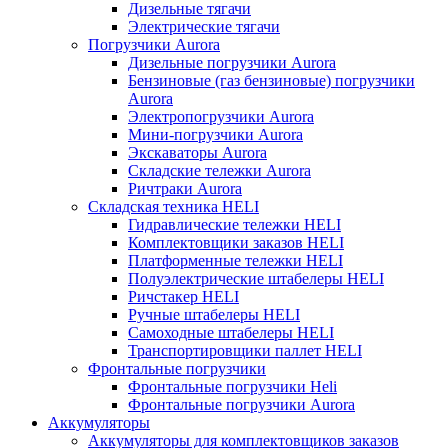
Дизельные тягачи
Электрические тягачи
Погрузчики Aurora
Дизельные погрузчики Aurora
Бензиновые (газ бензиновые) погрузчики
Aurora
Электропогрузчики Aurora
Мини-погрузчики Aurora
Экскаваторы Aurora
Складские тележки Aurora
Ричтраки Aurora
Складская техника HELI
Гидравлические тележки HELI
Комплектовщики заказов HELI
Платформенные тележки HELI
Полуэлектрические штабелеры HELI
Ричстакер HELI
Ручные штабелеры HELI
Самоходные штабелеры HELI
Транспортировщики паллет HELI
Фронтальные погрузчики
Фронтальные погрузчики Heli
Фронтальные погрузчики Aurora
Аккумуляторы
Аккумуляторы для комплектовщиков заказов