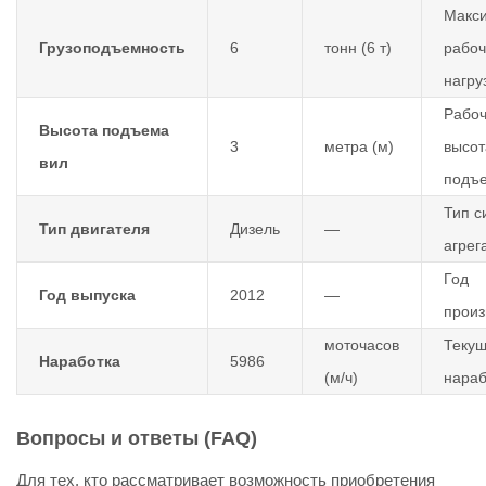
Макс
Грузоподъемность
6
тонн (6 т)
рабо
нагру
Рабо
Высота подъема
3
метра (м)
высот
вил
подъ
Тип с
Тип двигателя
Дизель
—
агрег
Год
Год выпуска
2012
—
произ
моточасов
Теку
Наработка
5986
(м/ч)
нараб
Вопросы и ответы (FAQ)
Для тех, кто рассматривает возможность приобретения