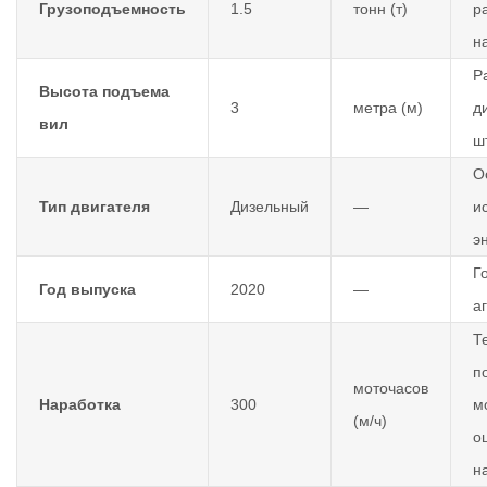
Грузоподъемность
1.5
тонн (т)
р
н
Р
Высота подъема
3
метра (м)
д
вил
ш
О
Тип двигателя
Дизельный
—
и
э
Г
Год выпуска
2020
—
а
Т
п
моточасов
Наработка
300
м
(м/ч)
о
н