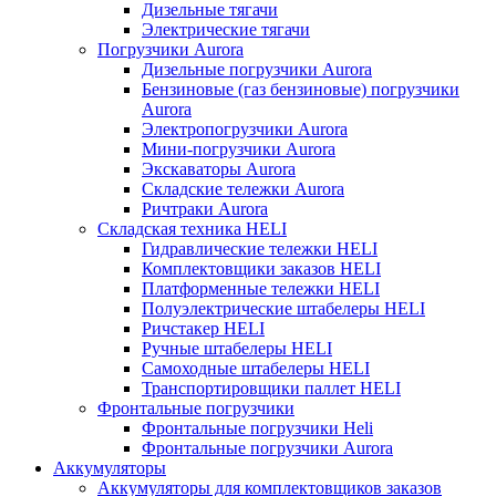
Дизельные тягачи
Электрические тягачи
Погрузчики Aurora
Дизельные погрузчики Aurora
Бензиновые (газ бензиновые) погрузчики
Aurora
Электропогрузчики Aurora
Мини-погрузчики Aurora
Экскаваторы Aurora
Складские тележки Aurora
Ричтраки Aurora
Складская техника HELI
Гидравлические тележки HELI
Комплектовщики заказов HELI
Платформенные тележки HELI
Полуэлектрические штабелеры HELI
Ричстакер HELI
Ручные штабелеры HELI
Самоходные штабелеры HELI
Транспортировщики паллет HELI
Фронтальные погрузчики
Фронтальные погрузчики Heli
Фронтальные погрузчики Aurora
Аккумуляторы
Аккумуляторы для комплектовщиков заказов