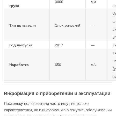
3000
мм
груза
ш
И
э
Тип двигателя
Электрический
—
с
у
Год выпуска
2017
—
С
Т
н
Наработка
650
м/ч
(
п
Информация о приобретении и эксплуатации
Поскольку пользователи часто ищут не только
характеристики, но и информацию о покупке, обслуживании