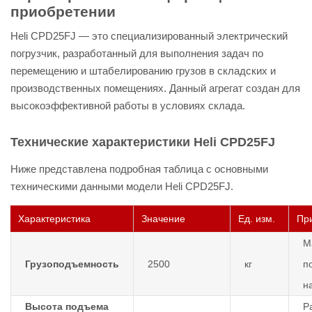
приобретении
Heli CPD25FJ — это специализированный электрический
погрузчик, разработанный для выполнения задач по
перемещению и штабелированию грузов в складских и
производственных помещениях. Данный агрегат создан для
высокоэффективной работы в условиях склада.
Технические характеристики Heli CPD25FJ
Ниже представлена подробная таблица с основными
техническими данными модели Heli CPD25FJ.
Характеристика
Значение
Ед. изм.
Пр
М
Грузоподъемность
2500
кг
п
н
Высота подъема
Р