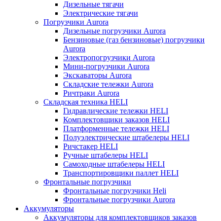
Дизельные тягачи
Электрические тягачи
Погрузчики Aurora
Дизельные погрузчики Aurora
Бензиновые (газ бензиновые) погрузчики
Aurora
Электропогрузчики Aurora
Мини-погрузчики Aurora
Экскаваторы Aurora
Складские тележки Aurora
Ричтраки Aurora
Складская техника HELI
Гидравлические тележки HELI
Комплектовщики заказов HELI
Платформенные тележки HELI
Полуэлектрические штабелеры HELI
Ричстакер HELI
Ручные штабелеры HELI
Самоходные штабелеры HELI
Транспортировщики паллет HELI
Фронтальные погрузчики
Фронтальные погрузчики Heli
Фронтальные погрузчики Aurora
Аккумуляторы
Аккумуляторы для комплектовщиков заказов