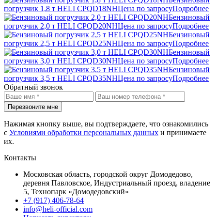
погрузчик 1,8 т HELI CPQD18NH
Цена по запросу
Подробнее
Бензиновый
погрузчик 2,0 т HELI CPQD20NH
Цена по запросу
Подробнее
Бензиновый
погрузчик 2,5 т HELI CPQD25NH
Цена по запросу
Подробнее
Бензиновый
погрузчик 3,0 т HELI CPQD30NH
Цена по запросу
Подробнее
Бензиновый
погрузчик 3,5 т HELI CPQD35NH
Цена по запросу
Подробнее
Обратный звонок
Перезвоните мне
Нажимая кнопку выше, вы подтверждаете, что ознакомились
с
Условиями обработки персональных данных
и принимаете
их.
Контакты
Московская область, городской округ Домодедово,
деревня Павловское, Индустриальный проезд, владение
5, Технопарк «Домодедовский»
+7 (917) 406-78-64
info@heli-official.com