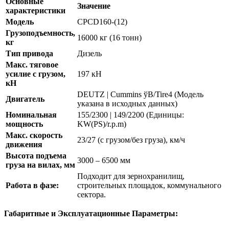
Основные
Значение
характеристики
Модель
CPCD160-(12)
Грузоподъемность,
16000 кг (16 тонн)
кг
Тип привода
Дизель
Макс. тяговое
усилие с грузом,
197 кН
кН
DEUTZ | Cummins ўB/Tire4 (Модель
Двигатель
указана в исходных данных)
Номинальная
155/2300 | 149/2200 (Единицы:
мощность
KW(PS)/r.p.m)
Макс. скорость
23/27 (с грузом/без груза), км/ч
движения
Высота подъема
3000 – 6500 мм
груза на вилах, мм
Подходит для зернохранилищ,
Работа в фазе:
строительных площадок, коммунального
сектора.
Габаритные и Эксплуатационные Параметры: