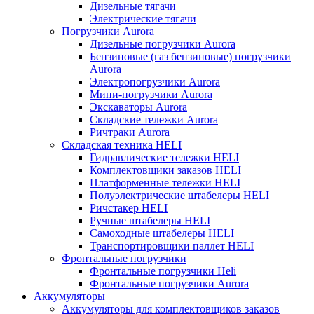
Дизельные тягачи
Электрические тягачи
Погрузчики Aurora
Дизельные погрузчики Aurora
Бензиновые (газ бензиновые) погрузчики
Aurora
Электропогрузчики Aurora
Мини-погрузчики Aurora
Экскаваторы Aurora
Складские тележки Aurora
Ричтраки Aurora
Складская техника HELI
Гидравлические тележки HELI
Комплектовщики заказов HELI
Платформенные тележки HELI
Полуэлектрические штабелеры HELI
Ричстакер HELI
Ручные штабелеры HELI
Самоходные штабелеры HELI
Транспортировщики паллет HELI
Фронтальные погрузчики
Фронтальные погрузчики Heli
Фронтальные погрузчики Aurora
Аккумуляторы
Аккумуляторы для комплектовщиков заказов