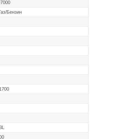
–7000
 Газ/Бензин
1700
3L
00