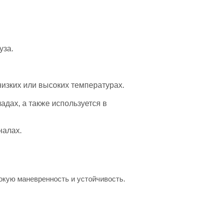
уза.
низких или высоких температурах.
дах, а также используется в
налах.
окую маневренность и устойчивость.