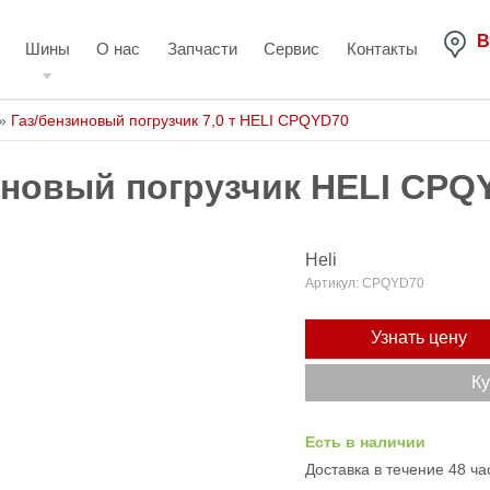
В
Шины
О нас
Запчасти
Сервис
Контакты
»
Газ/бензиновый погрузчик 7,0 т HELI CPQYD70
иновый погрузчик HELI CPQYD
Heli
Артикул:
CPQYD70
Узнать цену
Ку
Есть в наличии
Доставка в течение 48 ча