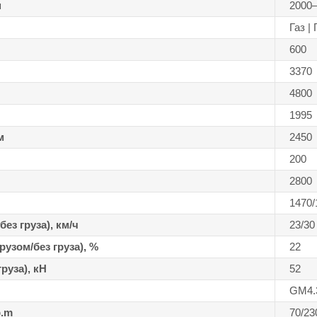
м
2000
Газ |
600
3370
4800
1995
м
2450
200
2800
1470/
ез груза), км/ч
23/30
узом/без груза), %
22
руза), кН
52
GM4.
p.m
70/23