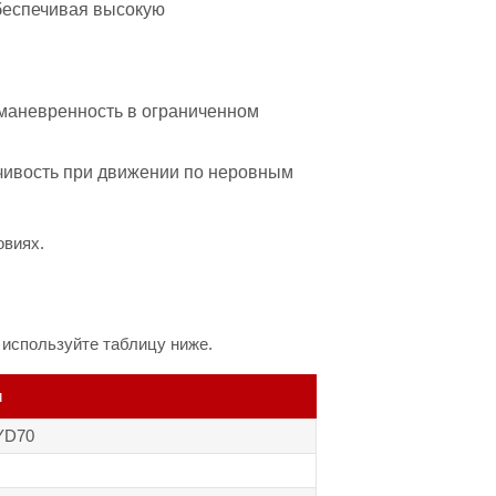
беспечивая высокую
маневренность в ограниченном
чивость при движении по неровным
овиях.
используйте таблицу ниже.
и
YD70