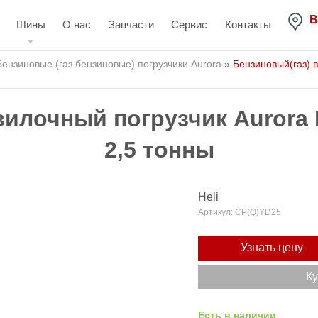
В
Шины
О нас
Запчасти
Сервис
Контакты
Бензиновые (газ бензиновые) погрузчики Aurora
»
Бензиновый(газ) в
илочный погрузчик Aurora F
2,5 тонны
Heli
Артикул:
CP(Q)YD25
Узнать цену
Ку
Есть в наличии