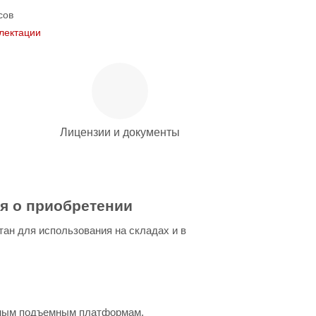
сов
лектации
Лицензии и документы
ия о приобретении
ан для использования на складах и в
анным подъемным платформам,