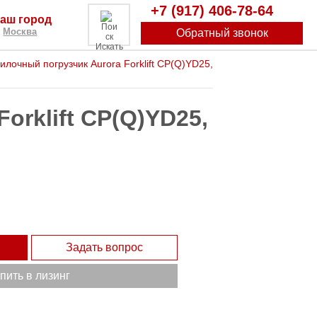
+7 (917) 406-78-64
аш город
Москва
Обратный звонок
Искать
илочный погрузчик Aurora Forklift CP(Q)YD25,
orklift CP(Q)YD25,
Задать вопрос
пить в лизинг