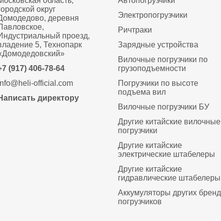
Московская область,
Автопогрузчики
городской округ
Электропогрузчики
Домодедово, деревня
Павловское,
Ричтраки
Индустриальный проезд,
владение 5, Технопарк
Зарядные устройства
«Домодедовский»
Вилочные погрузчики по
+7 (917) 406-78-64
грузоподъемности
info@heli-official.com
Погрузчики по высоте
подъема вил
Написать директору
Вилочные погрузчики БУ
Другие китайские вилочные
погрузчики
Другие китайские
электрические штабелеры
Другие китайские
гидравлические штабелеры
Аккумуляторы других брен
погрузчиков