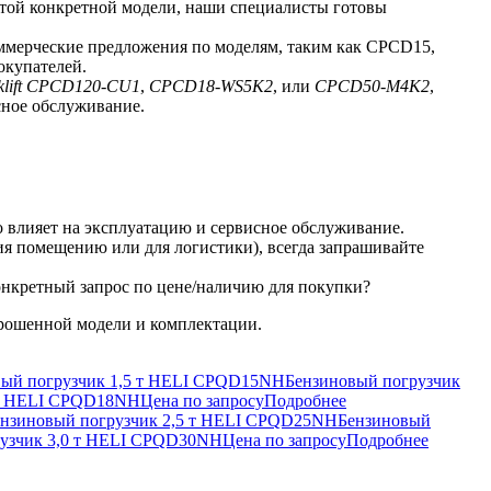
этой конкретной модели, наши специалисты готовы
ммерческие предложения по моделям, таким как CPCD15,
окупателей.
rklift CPCD120-CU1
,
CPCD18-WS5K2
, или
CPCD50-M4K2
,
сное обслуживание.
но влияет на эксплуатацию и сервисное обслуживание.
я помещению или для логистики), всегда запрашивайте
онкретный запрос по цене/наличию для покупки?
прошенной модели и комплектации.
Бензиновый погрузчик
 т HELI CPQD18NH
Цена по запросу
Подробнее
Бензиновый
рузчик 3,0 т HELI CPQD30NH
Цена по запросу
Подробнее