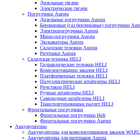
Дизельные тягачи
Электрические тягачи
Погрузчики Aurora
Дизельные погрузчики Aurora
Бензиновые (газ бензиновые) погрузчики Aur
Электропогрузчики Aurora
Мини-погрузчики Aurora
Экскаваторы Aurora
Складские тележки Aurora
Ричтраки Aurora
Складская техника HELI
Гидравлические тележки HELI
Комплектовщики заказов HELI
Платформенные тележки HELI
Полуэлектрические штабелеры HELI
Ричстакер HELI
Ручные штабелеры HELI
Самоходные штабелеры HELI
Транспортировщики паллет HELI
Фронтальные погрузчики
Фронтальные погрузчики Heli
Фронтальные погрузчики Aurora
Аккумуляторы
Аккумуляторы для комплектовщиков заказов WAR
Аккумуляторы для ричтраков Aurora