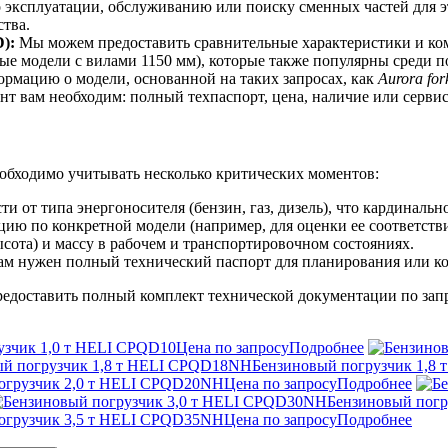
о эксплуатации, обслуживанию или поиску сменных частей для 
ства.
):
Мы можем предоставить сравнительные характеристики и ко
е модели с вилами 1150 мм), которые также популярны среди п
рмацию о модели, основанной на таких запросах, как
Aurora fo
нт вам необходим: полный техпаспорт, цена, наличие или серви
обходимо учитывать несколько критических моментов:
и от типа энергоносителя (бензин, газ, дизель), что кардиналь
ю по конкретной модели (например, для оценки ее соответстви
сота) и массу в рабочем и транспортировочном состояниях.
ам нужен полный технический паспорт для планирования или к
редоставить полный комплект технической документации по за
узчик 1,0 т HELI CPQD10
Цена по запросу
Подробнее
Бензиновый погрузчик 1,8
огрузчик 2,0 т HELI CPQD20NH
Цена по запросу
Подробнее
Бензиновый пог
огрузчик 3,5 т HELI CPQD35NH
Цена по запросу
Подробнее