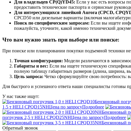
Для владельцев CP(Q)YD45:
Если у вас есть вопросы п
предоставить технические паспорта и сервисные руковод
Для интересующихся линейкой Aurora (CPCD, CPQYD
CPCD50 или дизельные варианты (включая малогабатурны
Поиск по специфическим запросам:
Если вы ищете инфо
пожалуйста, уточните, какой именно технический докуме
Что вам нужно знать при выборе или поиске:
При поиске или планировании покупки подъемной техники не
Точная конфигурация:
Модели различаются в зависимост
Габариты и вес:
Если вы ищете техническую спецификаци
полную таблицу габаритных размеров (длина, ширина, вы
Цель запроса:
Четко сформулируйте свою потребность: в
Для быстрого и успешного ответа наши специалисты готовы п
У нас также ищут:
Бензиновый погр
1,5 т HELI CPQD15NH
Цена по запросу
Подробнее
Бензиновый п
погрузчик 2,5 т HELI CPQD25NH
Цена по запросу
Подробнее
Бензиновый п
Обратный звонок