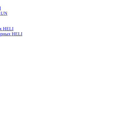
I
ARUN
ых HELI
орных HELI