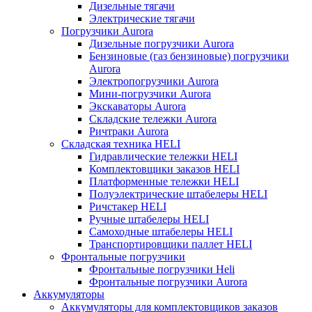
Дизельные тягачи
Электрические тягачи
Погрузчики Aurora
Дизельные погрузчики Aurora
Бензиновые (газ бензиновые) погрузчики
Aurora
Электропогрузчики Aurora
Мини-погрузчики Aurora
Экскаваторы Aurora
Складские тележки Aurora
Ричтраки Aurora
Складская техника HELI
Гидравлические тележки HELI
Комплектовщики заказов HELI
Платформенные тележки HELI
Полуэлектрические штабелеры HELI
Ричстакер HELI
Ручные штабелеры HELI
Самоходные штабелеры HELI
Транспортировщики паллет HELI
Фронтальные погрузчики
Фронтальные погрузчики Heli
Фронтальные погрузчики Aurora
Аккумуляторы
Аккумуляторы для комплектовщиков заказов