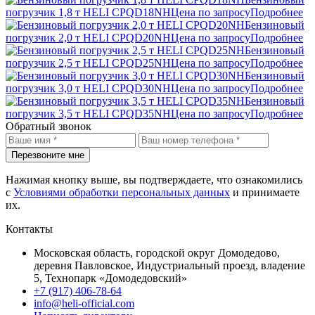
погрузчик 1,8 т HELI CPQD18NH
Цена по запросу
Подробнее
Бензиновый
погрузчик 2,0 т HELI CPQD20NH
Цена по запросу
Подробнее
Бензиновый
погрузчик 2,5 т HELI CPQD25NH
Цена по запросу
Подробнее
Бензиновый
погрузчик 3,0 т HELI CPQD30NH
Цена по запросу
Подробнее
Бензиновый
погрузчик 3,5 т HELI CPQD35NH
Цена по запросу
Подробнее
Обратный звонок
Перезвоните мне
Нажимая кнопку выше, вы подтверждаете, что ознакомились
с
Условиями обработки персональных данных
и принимаете
их.
Контакты
Московская область, городской округ Домодедово,
деревня Павловское, Индустриальный проезд, владение
5, Технопарк «Домодедовский»
+7 (917) 406-78-64
info@heli-official.com