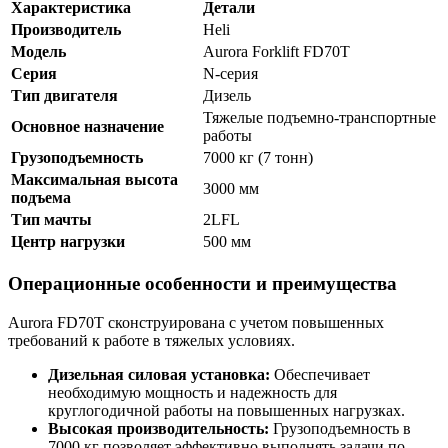
Характеристика
Детали
Производитель
Heli
Модель
Aurora Forklift FD70T
Серия
N-серия
Тип двигателя
Дизель
Тяжелые подъемно-транспортные
Основное назначение
работы
Грузоподъемность
7000 кг (7 тонн)
Максимальная высота
3000 мм
подъема
Тип мачты
2LFL
Центр нагрузки
500 мм
Операционные особенности и преимущества
Aurora FD70T сконструирована с учетом повышенных
требований к работе в тяжелых условиях.
Дизельная силовая установка:
Обеспечивает
необходимую мощность и надежность для
круглогодичной работы на повышенных нагрузках.
Высокая производительность:
Грузоподъемность в
7000 кг позволяет эффективно выполнять задачи по