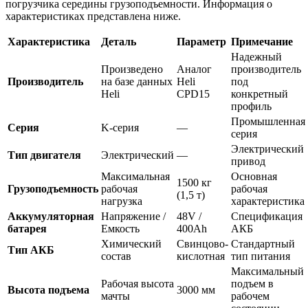
погрузчика середины грузоподъемности. Информация о
характеристиках представлена ниже.
Характеристика
Деталь
Параметр
Примечание
Надежный
Произведено
Аналог
производитель
Производитель
на базе данных
Heli
под
Heli
CPD15
конкретный
профиль
Промышленная
Серия
K-серия
—
серия
Электрический
Тип двигателя
Электрический
—
привод
Максимальная
Основная
1500 кг
Грузоподъемность
рабочая
рабочая
(1,5 т)
нагрузка
характеристика
Аккумуляторная
Напряжение /
48V /
Спецификация
батарея
Емкость
400Ah
АКБ
Химический
Свинцово-
Стандартный
Тип АКБ
состав
кислотная
тип питания
Максимальный
Рабочая высота
подъем в
Высота подъема
3000 мм
мачты
рабочем