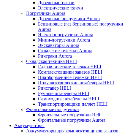
Дизельные тягачи
Электрические тягачи
Погрузчики Aurora
Дизельные погрузчики Aurora
Бензиновые (газ бензиновые) погрузчики
Aurora
Электропогрузчики Aurora
Мини-погрузчики Aurora
Экскаваторы Aurora
Складские тележки Aurora
Ричтраки Aurora
Складская техника HELI
Гидравлические тележки HELI
Комплектовщики заказов HELI
Платформенные тележки HELI
Полуэлектрические штабелеры HELI
Ричстакер HELI
Ручные штабелеры HELI
Самоходные штабелеры HELI
Транспортировщики паллет HELI
Фронтальные погрузчики
Фронтальные погрузчики Heli
Фронтальные погрузчики Aurora
Аккумуляторы
Аккумуляторы для комплектовщиков заказов