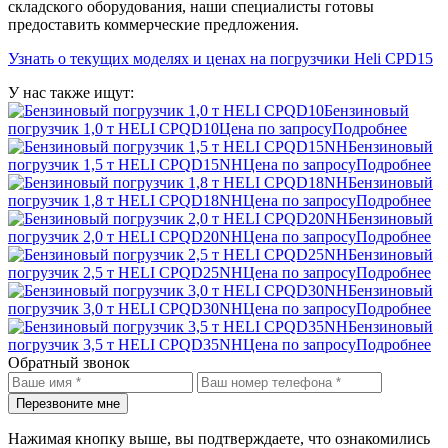
складского оборудования, наши специалисты готовы
предоставить коммерческие предложения.
Узнать о текущих моделях и ценах на погрузчики Heli CPD15
У нас также ищут:
Бензиновый
погрузчик 1,0 т HELI CPQD10
Цена по запросу
Подробнее
Бензиновый
погрузчик 1,5 т HELI CPQD15NH
Цена по запросу
Подробнее
Бензиновый
погрузчик 1,8 т HELI CPQD18NH
Цена по запросу
Подробнее
Бензиновый
погрузчик 2,0 т HELI CPQD20NH
Цена по запросу
Подробнее
Бензиновый
погрузчик 2,5 т HELI CPQD25NH
Цена по запросу
Подробнее
Бензиновый
погрузчик 3,0 т HELI CPQD30NH
Цена по запросу
Подробнее
Бензиновый
погрузчик 3,5 т HELI CPQD35NH
Цена по запросу
Подробнее
Обратный звонок
Перезвоните мне
Нажимая кнопку выше, вы подтверждаете, что ознакомились