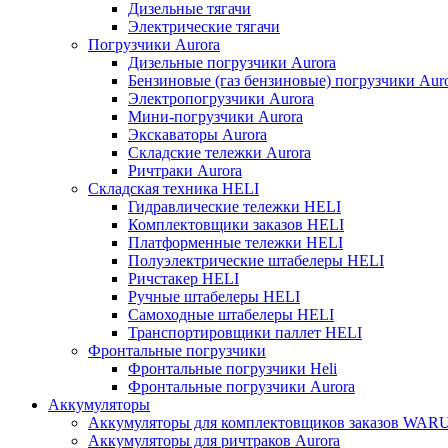
Дизельные тягачи
Электрические тягачи
Погрузчики Aurora
Дизельные погрузчики Aurora
Бензиновые (газ бензиновые) погрузчики Aur
Электропогрузчики Aurora
Мини-погрузчики Aurora
Экскаваторы Aurora
Складские тележки Aurora
Ричтраки Aurora
Складская техника HELI
Гидравлические тележки HELI
Комплектовщики заказов HELI
Платформенные тележки HELI
Полуэлектрические штабелеры HELI
Ричстакер HELI
Ручные штабелеры HELI
Самоходные штабелеры HELI
Транспортировщики паллет HELI
Фронтальные погрузчики
Фронтальные погрузчики Heli
Фронтальные погрузчики Aurora
Аккумуляторы
Аккумуляторы для комплектовщиков заказов WAR
Аккумуляторы для ричтраков Aurora