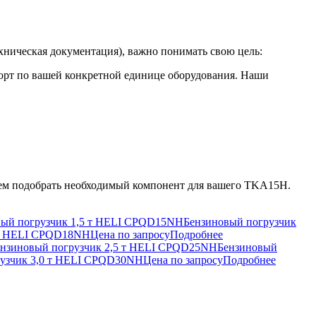
хническая документация), важно понимать свою цель:
порт по вашей конкретной единице оборудования. Наши
ем подобрать необходимый компонент для вашего TKA15H.
Бензиновый погрузчик
 т HELI CPQD18NH
Цена по запросу
Подробнее
Бензиновый
рузчик 3,0 т HELI CPQD30NH
Цена по запросу
Подробнее