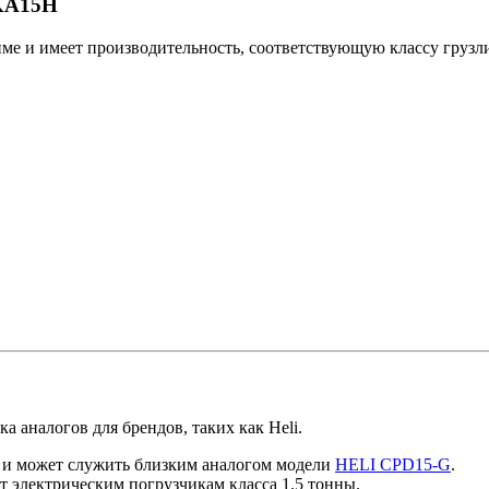
TKA15H
ме и имеет производительность, соответствующую классу грузлиi
ка аналогов для брендов, таких как Heli.
й и может служить близким аналогом модели
HELI CPD15-G
.
 электрическим погрузчикам класса 1.5 тонны.