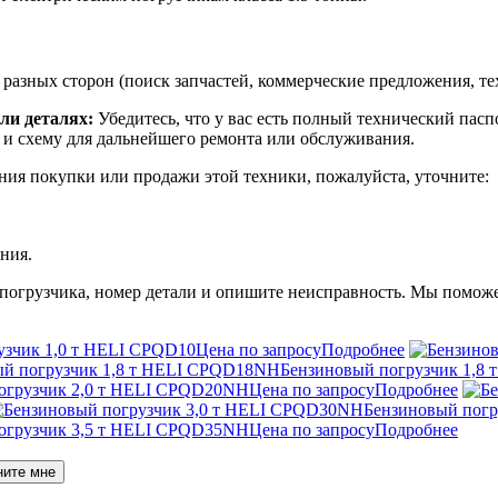
разных сторон (поиск запчастей, коммерческие предложения, те
ли деталях:
Убедитесь, что у вас есть полный технический пас
и схему для дальнейшего ремонта или обслуживания.
ия покупки или продажи этой техники, пожалуйста, уточните:
ния.
погрузчика, номер детали и опишите неисправность. Мы помож
узчик 1,0 т HELI CPQD10
Цена по запросу
Подробнее
Бензиновый погрузчик 1,8
огрузчик 2,0 т HELI CPQD20NH
Цена по запросу
Подробнее
Бензиновый пог
огрузчик 3,5 т HELI CPQD35NH
Цена по запросу
Подробнее
ните мне