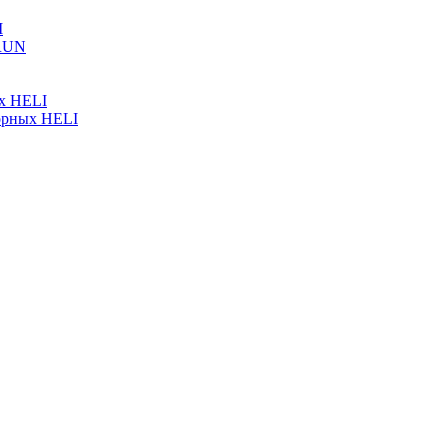
I
ARUN
ых HELI
орных HELI