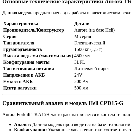
Основные технические характеристики Aurora 
Данная модель предназначена для работы в электрическом режи
Характеристика
Детали
Производитель/Конструктор
Aurora (на базе Heli)
Серия
M-серия
Тип двигателя
Электрический
Грузоподъемность
1500 кг (1,5 т)
Высота подъема (максимальная)
4500 мм
Конфигурация мачты
3LFL
Тип источника питания
Литиевая батарея
Напряжение в АКБ
24V
Емкость АКБ
200 Ач
Центр нагрузки
500 мм
Сравнительный анализ и модель Heli CPD15-G
Aurora Forklift TKA15H часто рассматривается в контексте поис
Аналог:
Данная модель производится на базе технологи
Конфигурация:
Указанные характеристики соответствуют