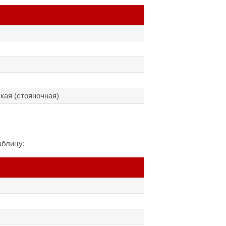
кая (стояночная)
аблицу: