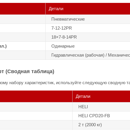
Детали
Пневматические
7-12-12PR
18×7-8-14PR
л.)
Одинарные
Гидравлическая (рабочая) / Механичес
т (Сводная таблица)
нному набору характеристик, используйте следующую сводную т
Детали
HELI
HELI CPD20-FB
2 т (2000 кг)