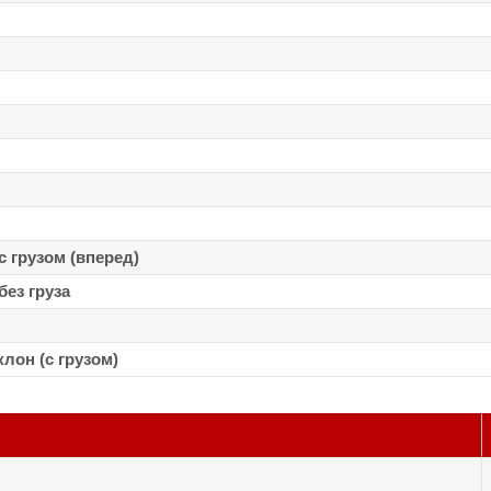
 грузом (вперед)
ез груза
он (с грузом)